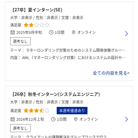
【27卒】夏インターン(SE)
大学：非表示 / 性別：非表示 / 文理：非表示
満足度
2025年9月中旬
1日間
オンライン
選考なし
テーマ：
マネーロンダリング対策のためのシステム開発体験グループワーク
内容：
AML（マネーロンダリング対策）におけるシステムの設計や監視ルールについて理解するところから始める。それぞれ金融機関に応じて、いわゆる業務要件の定義やチームでの提案活動の推進方法を体験した。
全ての内容を見る>
【26卒】秋冬インターン(システムエンジニア)
大学：非表示 / 性別：非表示 / 文理：非表示
満足度
本選考優遇あり
2024年12月上旬
1日間
オンライン
選考なし
テーマ：
クライアントの課題解決をグループワークで行う