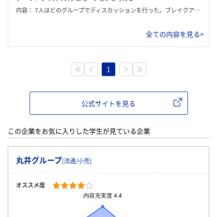
内容：
7人ほどのグループでディスカッションを行った。ブレイクアウトルームや画面共有機能なども自由に使用でき、最終日は5分程度で発表を行った。発表の際も、3日間で作成したパワーポイント資料を共有しながらプレゼンをした。班に内定者の方が1人常駐し、議論が行き詰まった時に助け舟を出してくださったり、インターン終了後には一人一人に丁寧なフィードバックをしてくださった。ディスカッションの他にも、人事部以外の社員の方に質問する時間があったりと盛り沢山な内容だった。
全ての内容を見る>
1
公式サイトを見る
この企業をお気に入りした学生が見ている企業
丸井グループ
[流通/小売]
オススメ度