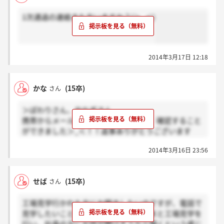
1次通過の連絡きた方いますか？(＞_＜)
2014年3月17日 12:18
かな
(15卒)
さん
＞ぽわりさん、やなぎさん
携帯からメールの復元行うことができ、確認すること
ができました＞_＜！！返事ありがとうございます
（；＿；）！
2014年3月16日 23:56
せば
(15卒)
さん
工場見学行かれた方にお聞きしたいのですが、電話で
見学したいことを伝え、一般のお客さまと工場見学を