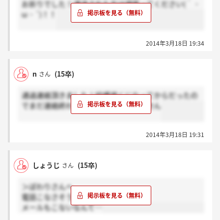
お祈りでした！通過された方は頑張ってください(｀・
ω・´)！！
2014年3月18日 19:34
n
(15卒)
さん
通過連絡頂きました！結構遅くになってからだったの
でまだ連絡終わってないのかもしれません
2014年3月18日 19:31
しょうじ
(15卒)
さん
＞ぽわりさんへ
電話こなさそうですよね（ ; ; ）
メールもこないなんて…