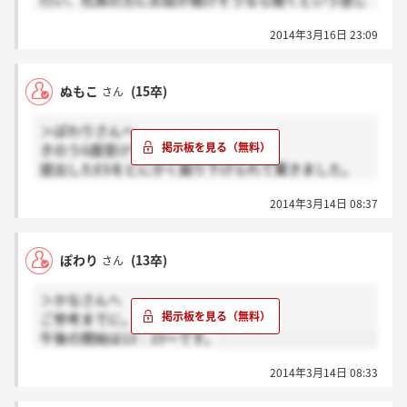
行い、社員の方にお話が聞けそうなら聞くという感じ
なのでしょうか？もしくは、一般に行われている工場
2014年3月16日 23:09
見学のネット予約をして参加するしたのでしょうか？
(＞_＜)初歩的な質問ですみませんがよろしくお願いし
ます!!(＞_＜)/
ぬもこ
(15卒)
さん
＞ぽわりさんへ
きのうG面受けてきましたー。
提出したESをとにかく掘り下げられて驚きました。
「具体的にはどうするの？」というのをよく訊かれた
2014年3月14日 08:37
印象です。
ESを見直す時間はもらえますが、ただ内容を暗記する
だけでは大変でした…。
ぽわり
(13卒)
さん
＞かなさんへ
ご参考までに。
午後の開始は13：15～です。
2014年3月14日 08:33