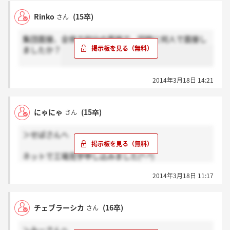
Rinko
(15卒)
さん
集団面接、全体で何分の面接で、同時に何人で面接し
ましたか？
2014年3月18日 14:21
にゃにゃ
(15卒)
さん
＞せばさんへ
ネットで工場見学申し込みました(^-^)
以前も行ったことあるのですが、見学終了直後少しな
2014年3月18日 11:17
ら社員さんとお話できると思います！
チェブラーシカ
(16卒)
さん