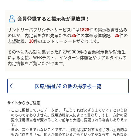
会員登録すると掲示板が見放題！
サントリーパブリシティサービスには
1828
件の掲示板書き込み
のほか、内定者を含む先輩たちの
35
件の本選考体験記、
25
件の
志望動機、
10
件のエントリーシートがあります。
その他にみん就に集まった約2万9000件の企業掲示板や就活生
による面接、WEBテスト、インターン体験記やリアルタイムの
内定情報をご覧いただけます。
医療/福祉/その他の掲示板一覧
サイトからのご注意
ここに掲載しているデータは、「こうすれば必ずうまくいく」という類
のものではありません。採用過程は人によって異なりますし、方針の変
更や採用担当者が変わることで前年と大幅に変更される場合もありえま
す。
また、言うまでもないことですが、採用過程に対する感じ方は主観的な
ものに過ぎません。他人が誉めているからといってかならずしもあなた