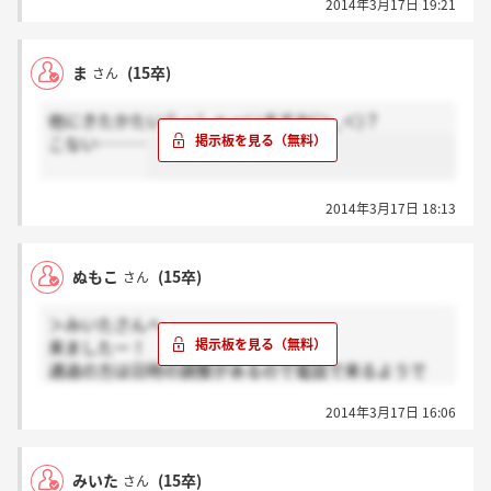
2014年3月17日 19:21
ま
(15卒)
さん
他にきたかたいらっしゃっいますか(＞_＜)？
こない………
2014年3月17日 18:13
ぬもこ
(15卒)
さん
＞みいたさんへ
来ましたー！
通過の方は日時の調整があるので電話で来るようで
す。
2014年3月17日 16:06
みいた
(15卒)
さん