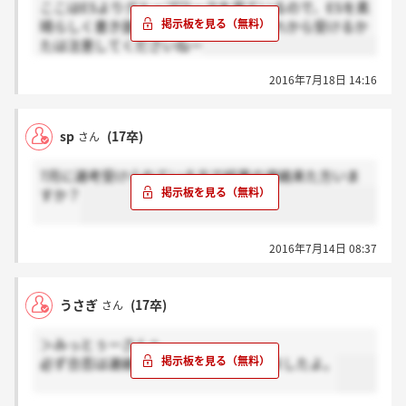
ここはESよりグループワークを見ているので、ESを素
晴らしく書き提出しても無駄です。 これから受けるか
たは注意してくださいねー
2016年7月18日 14:16
sp
(17卒)
さん
7月に選考受けられている方で結果の連絡来た方いま
すか？
2016年7月14日 08:37
うさぎ
(17卒)
さん
＞みっとぅーさんへ
必ず合否は連絡しますとおっしゃってましたよ。