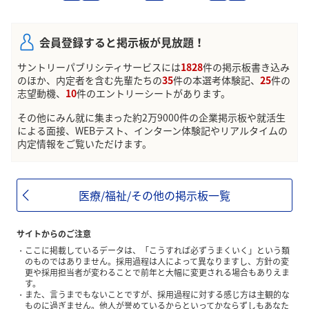
会員登録すると掲示板が見放題！
サントリーパブリシティサービスには
1828
件の掲示板書き込み
のほか、内定者を含む先輩たちの
35
件の本選考体験記、
25
件の
志望動機、
10
件のエントリーシートがあります。
その他にみん就に集まった約2万9000件の企業掲示板や就活生
による面接、WEBテスト、インターン体験記やリアルタイムの
内定情報をご覧いただけます。
医療/福祉/その他の掲示板一覧
サイトからのご注意
ここに掲載しているデータは、「こうすれば必ずうまくいく」という類
のものではありません。採用過程は人によって異なりますし、方針の変
更や採用担当者が変わることで前年と大幅に変更される場合もありえま
す。
また、言うまでもないことですが、採用過程に対する感じ方は主観的な
ものに過ぎません。他人が誉めているからといってかならずしもあなた