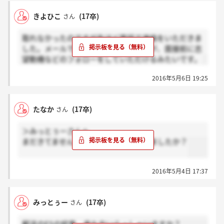
きよひこ
(17卒)
さん
取れなかったのですが先ほど電話で連絡をいただきま
した。メールで詳細送られてきましたが、面接前に志
望動機などのフォローをしていただけるみたいです。
2016年5月6日 19:25
たなか
(17卒)
さん
＞みっとぅーさんへ
まだきてません。ES受領連絡とかはきましたか？
2016年5月4日 17:37
みっとぅー
(17卒)
さん