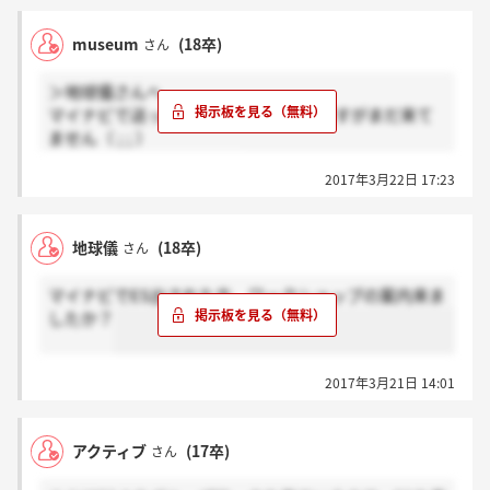
museum
(18卒)
さん
＞地球儀さんへ
マイナビで送ってから1週間経ったのですがまだ来て
ません（ ; ; ）
サイレントなんですかね…
2017年3月22日 17:23
地球儀
(18卒)
さん
マイナビでES出された方、ワークショップの案内来ま
したか？
2017年3月21日 14:01
アクティブ
(17卒)
さん