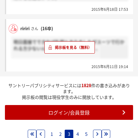
2015年6月18日 17:53
ririri
(16卒)
さん
明日面接でできれば私服とありましたがスーツで行か
れる方少ないんですかね？迷ってます、、
2015年6月11日 19:14
サントリーパブリシティサービスには
1828
件の書き込みがあり
ます。
掲示板の閲覧は現役学生のみに開放しています。
ログイン/会員登録
1
2
3
4
5