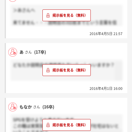
＞あさんへ
来てません・・・説明会の3日前までという言葉を信
じて待ってます
2016年4月5日 21:57
あ
(17卒)
さん
どなたか説明会の連絡来た方いらっしゃいますか？
2016年4月1日 16:00
もなか
(16卒)
さん
SPGを受けようと考えています。
この職は実質契約社員で賞与、借り上げ社宅はないと