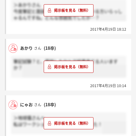
＞あかりさん
今度筆記と面談あります。もう受けている方いらっし
ゃるんですね。どんな雰囲気でしたか…？
2017年4月19日 18:12
あかり
(18卒)
さん
筆記試験？と、面談したひとで結果来てる人います
か？
2017年4月19日 10:14
にゃお
(18卒)
さん
＞地球儀さんへ
私はワークショップから2日後に来ました！