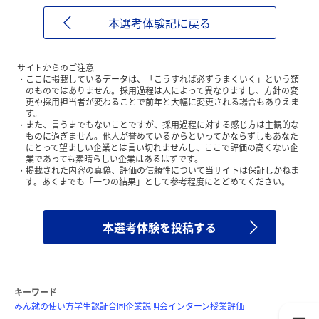
本選考体験記に戻る
サイトからのご注意
ここに掲載しているデータは、「こうすれば必ずうまくいく」という類
のものではありません。採用過程は人によって異なりますし、方針の変
更や採用担当者が変わることで前年と大幅に変更される場合もありえま
す。
また、言うまでもないことですが、採用過程に対する感じ方は主観的な
ものに過ぎません。他人が誉めているからといってかならずしもあなた
にとって望ましい企業とは言い切れませんし、ここで評価の高くない企
業であっても素晴らしい企業はあるはずです。
掲載された内容の真偽、評価の信頼性について当サイトは保証しかねま
す。あくまでも「一つの結果」として参考程度にとどめてください。
本選考体験を投稿する
キーワード
みん就の使い方
学生認証
合同企業説明会
インターン
授業評価