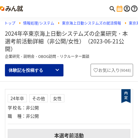
トップ
情報処理/システム
東京海上日動システムズの就活情報
東京
2024年卒東京海上日動システムズの企業研究・本
選考前活動詳細（非公開/女性）（2023-06-21公
開）
企業研究・説明会・OBOG訪問・リクルーター面談
お気に入り
(
9048
)
体験記を投稿する
24年卒
その他
女性
学校名
：
非公開
職種
：
非公開
本選考前活動