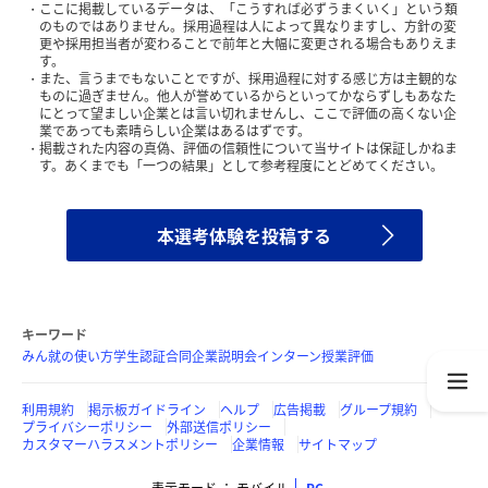
ここに掲載しているデータは、「こうすれば必ずうまくいく」という類
のものではありません。採用過程は人によって異なりますし、方針の変
更や採用担当者が変わることで前年と大幅に変更される場合もありえま
す。
また、言うまでもないことですが、採用過程に対する感じ方は主観的な
ものに過ぎません。他人が誉めているからといってかならずしもあなた
にとって望ましい企業とは言い切れませんし、ここで評価の高くない企
業であっても素晴らしい企業はあるはずです。
掲載された内容の真偽、評価の信頼性について当サイトは保証しかねま
す。あくまでも「一つの結果」として参考程度にとどめてください。
本選考体験を投稿する
キーワード
みん就の使い方
学生認証
合同企業説明会
インターン
授業評価
利用規約
掲示板ガイドライン
ヘルプ
広告掲載
グループ規約
プライバシーポリシー
外部送信ポリシー
カスタマーハラスメントポリシー
企業情報
サイトマップ