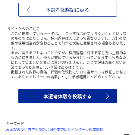
本選考体験記に戻る
サイトからのご注意
ここに掲載しているデータは、「こうすれば必ずうまくいく」という類
のものではありません。採用過程は人によって異なりますし、方針の変
更や採用担当者が変わることで前年と大幅に変更される場合もありえま
す。
また、言うまでもないことですが、採用過程に対する感じ方は主観的な
ものに過ぎません。他人が誉めているからといってかならずしもあなた
にとって望ましい企業とは言い切れませんし、ここで評価の高くない企
業であっても素晴らしい企業はあるはずです。
掲載された内容の真偽、評価の信頼性について当サイトは保証しかねま
す。あくまでも「一つの結果」として参考程度にとどめてください。
本選考体験を投稿する
キーワード
みん就の使い方
学生認証
合同企業説明会
インターン
授業評価