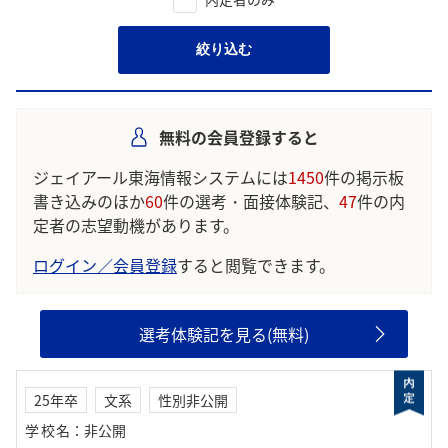
絞り込む
無料の会員登録すると
ジェイアール東海情報システムには
1450
件の掲示板
書き込みのほか
60
件の選考・面接体験記、
47
件の内
定者の志望動機があります。
ログイン／会員登録
すると閲覧できます。
選考体験記を見る(無料)
25年卒
文系
性別非公開
学校名
：
非公開