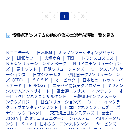
1
情報処理/システムの他の企業の本選考前活動一覧を見る
ＮＴＴデータ
日本IBM
キヤノンマーケティングジャパ
ン
LINEヤフー
大塚商会
TISI
トランスコスモス
ＮＥＣソリューションイノベータ
NTTドコモソリューション
ズ
富士ソフト
日鉄ソリューションズ
ワークスアプリケ
ーションズ
日立システムズ
伊藤忠テクノソリューション
ズ（CTC）
ＳＣＳＫ
オービック
日本ヒューレット・パ
ッカード
BIPROGY
ニッセイ情報テクノロジー
キヤノン
システムアンドサポート
富士通エフサス
インテック
オ
ービックビジネスコンサルタント
三菱UFJインフォメーショ
ンテクノロジー
日立ソリューションズ
ソニー・インタラ
クティブエンタテインメント
日本ビジネスシステムズ
パ
ナソニック コネクト
東京海上日動システムズ
富士通
Japan
京セラコミュニケーションシステム
帝国データバ
ンク
Ｓｋｙ
日本タタ・コンサルタンシー・サービシズ