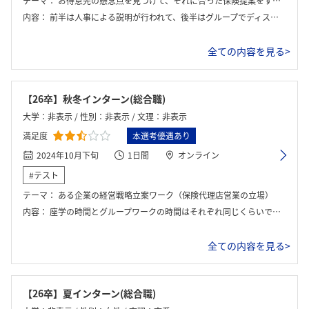
テーマ：
お得意先の懸念点を見つけて、それに合った保険提案をすること。
内容：
前半は人事による説明が行われて、後半はグループでディスカッションを行った。
全ての内容を見る>
【26卒】秋冬インターン(総合職)
大学：非表示 / 性別：非表示 / 文理：非表示
満足度
本選考優遇あり
2024年10月下旬
1日間
オンライン
#テスト
テーマ：
ある企業の経営戦略立案ワーク（保険代理店営業の立場）
内容：
座学の時間とグループワークの時間はそれぞれ同じくらいでした。 グループワークの設定がかなり細かく、その説明を聞いた上で、グループワークを行い最後にグループごとに一人が発表を行いました。 保険の知識を使ってクライアント事業をどうやって回復させるか、軌道に乗せるかが中心のテーマとなっていました。
全ての内容を見る>
【26卒】夏インターン(総合職)