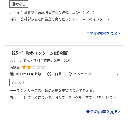
選考なし
テーマ：
業界や企業説明を含んだ講義形式のインターン
内容：
会社説明会と座談会を含んだレクチャー中心のインターン
全ての内容を見る>
【25卒】秋冬インターン(総合職)
大学：非表示 / 性別：女性 / 文理：文系
満足度
2023年11月上旬
1日間
オンライン
#テスト
テーマ：
オリックス生命に必要な施策について考える。
内容：
上記てーめについて、個人ワーク→グループワークを行いました。最後に発表の時間があります。
全ての内容を見る>