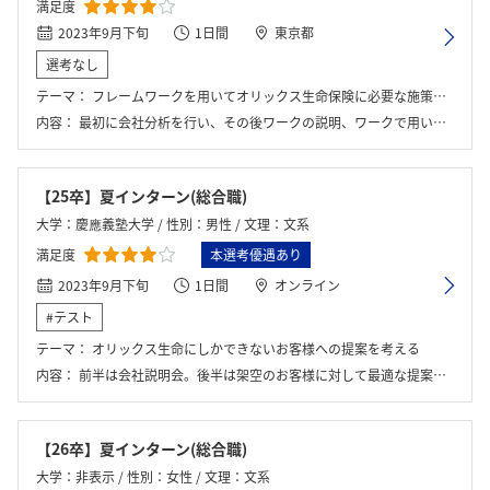
満足度
2023年9月下旬
1日間
東京都
選考なし
テーマ：
フレームワークを用いてオリックス生命保険に必要な施策を考える
内容：
最初に会社分析を行い、その後ワークの説明、ワークで用いるSWOT分析の説明がされてグループワークを行いました。
【25卒】夏インターン(総合職)
大学：慶應義塾大学 / 性別：男性 / 文理：文系
満足度
本選考優遇あり
2023年9月下旬
1日間
オンライン
#テスト
テーマ：
オリックス生命にしかできないお客様への提案を考える
内容：
前半は会社説明会。後半は架空のお客様に対して最適な提案を行うためのグループワーク
【26卒】夏インターン(総合職)
大学：非表示 / 性別：女性 / 文理：文系