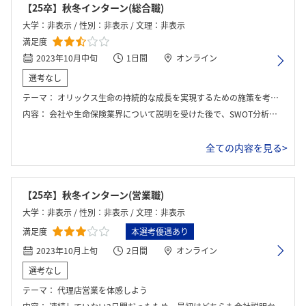
【25卒】秋冬インターン(総合職)
大学：非表示 / 性別：非表示 / 文理：非表示
満足度
2023年10月中旬
1日間
オンライン
選考なし
テーマ：
オリックス生命の持続的な成長を実現するための施策を考えるグループワークワークの際にはSWOT分析を用いることを指示され、会社の強みや弱みなどを分析してワークを進めていきました。
内容：
会社や生命保険業界について説明を受けた後で、SWOT分析を用いたオリックス生命の持続的な成長を実現するための施策を考えるグループワークを行い、最後に代表者が発表した。
全ての内容を見る>
【25卒】秋冬インターン(営業職)
大学：非表示 / 性別：非表示 / 文理：非表示
満足度
本選考優遇あり
2023年10月上旬
2日間
オンライン
選考なし
テーマ：
代理店営業を体感しよう