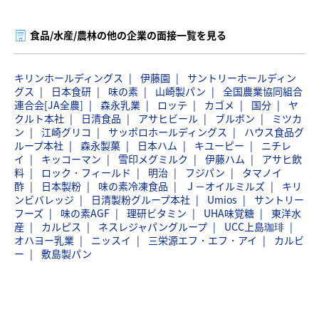
食品/水産/農林の他の企業の面接一覧を見る
キリンホールディングス
伊藤園
サントリーホールディン
グス
日本食研
味の素
山崎製パン
全国農業協同組合
連合会[JA全農]
森永乳業
ロッテ
カゴメ
国分
ヤ
クルト本社
日清食品
アサヒビール
ブルボン
ミツカ
ン
江崎グリコ
サッポロホールディングス
ハウス食品グ
ループ本社
森永製菓
日本ハム
キユーピー
ニチレ
イ
キッコーマン
雪印メグミルク
伊藤ハム
アサヒ飲
料
ロック・フィールド
明治
フジパン
タマノイ
酢
日本製粉
味の素冷凍食品
Ｊ－オイルミルズ
キリ
ンビバレッジ
日清製粉グループ本社
Umios
サントリー
フーズ
味の素AGF
理研ビタミン
UHA味覚糖
東洋水
産
カルピス
ネスレジャパングループ
UCC上島珈琲
オハヨー乳業
ニッスイ
三栄源エフ・エフ・アイ
カルビ
ー
敷島製パン