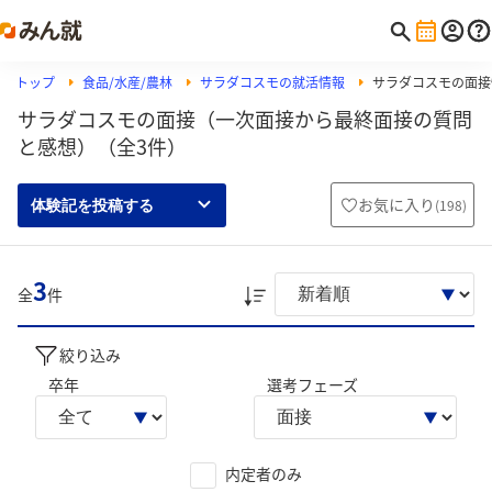
トップ
食品/水産/農林
サラダコスモの就活情報
サラダコスモの面接
サラダコスモの面接（一次面接から最終面接の質問
と感想）（全3件）
お気に入り
(
198
)
体験記を投稿する
3
全
件
絞り込み
卒年
選考フェーズ
内定者のみ