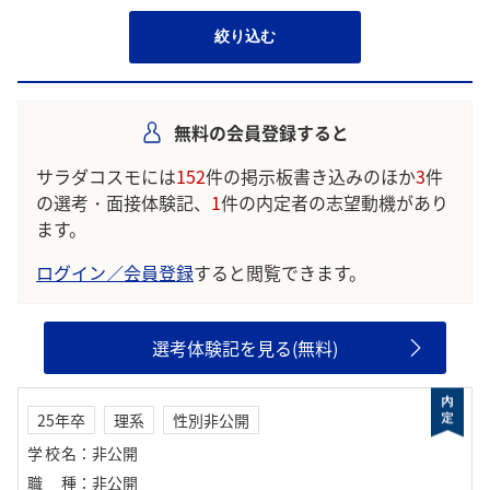
絞り込む
無料の会員登録すると
サラダコスモには
152
件の掲示板書き込みのほか
3
件
の選考・面接体験記、
1
件の内定者の志望動機があり
ます。
ログイン／会員登録
すると閲覧できます。
選考体験記を見る(無料)
25年卒
理系
性別非公開
学校名
：
非公開
職種
：
非公開