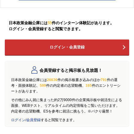
日本政策金融公庫には
55
件のインターン体験記があります。
ログイン・会員登録すると閲覧できます。
ログイン・会員登録
会員登録すると掲示板も見放題！
日本政策金融公庫には
26636
件の掲示板書き込みのほか
791
件の選
考・面接体験記、
599
件の内定者の志望動機、
165
件のエントリーシ
ートがあります。
その他にみん就に集まった約2万9000件の企業掲示板や就活生による
面接、WEBテスト、リアルタイムの内定情報をご覧いただけます。
内定者の志望動機、ESを参考に就活に挑もう。※パクり厳禁！
ログイン/会員登録
すると閲覧できます。