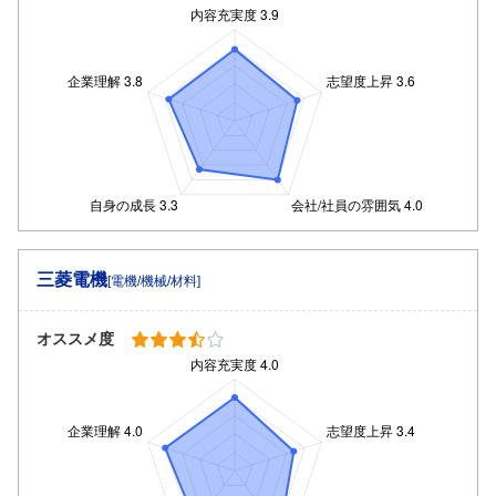
三菱電機
[電機/機械/材料]
オススメ度