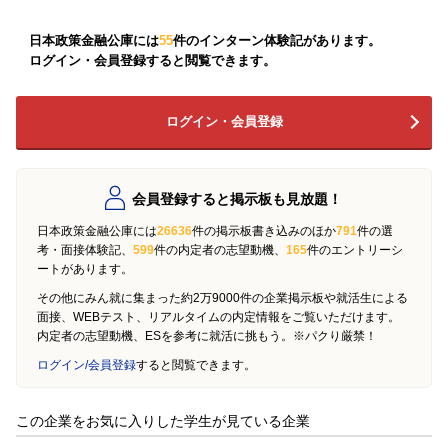
日本政策金融公庫には
55
件のインターン体験記があります。
ログイン・会員登録すると閲覧できます。
ログイン・会員登録
会員登録すると掲示板も見放題！
日本政策金融公庫には
26636
件の掲示板書き込みのほか
791
件の選
考・面接体験記、
599
件の内定者の志望動機、
165
件のエントリーシ
ートがあります。
その他にみん就に集まった約2万9000件の企業掲示板や就活生による
面接、WEBテスト、リアルタイムの内定情報をご覧いただけます。
内定者の志望動機、ESを参考に就活に挑もう。※パクり厳禁！
ログイン/会員登録
すると閲覧できます。
この企業をお気に入りした学生が見ている企業