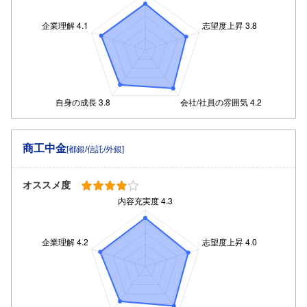
商工中金
[都銀/信託/外銀]
オススメ度