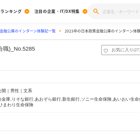
業ランキング
注目の企業・IT/DX特集
金融公庫のインターン体験記一覧
2023卒の日本政策金融公庫のインターン体
注目の企業特集
みんなのIT業界新卒就職人気企業ランキング
みんな
[27卒] 本選考体験記投稿キャンペーン
28卒 注目企業特集
27卒 注目企業特集
みんなのDX企業就職ブランド調査
_No.5285
お気に入り
(
27
注目のIT・DX企業特集
28卒 IT・DX企業特集
27卒 IT・DX企業特集
28卒
みんなのIT業界新卒就職人気企業ランキング
みんな
企業研究
非公開｜男性｜文系
央金庫,りそな銀行,あおぞら銀行,新生銀行,ソニー生命保険,あいおい生命
,ひまわり生命保険