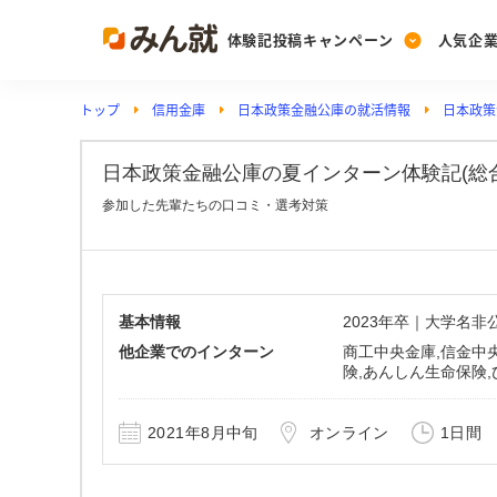
体験記投稿キャンペーン
人気企
トップ
信用金庫
日本政策金融公庫の就活情報
日本政策
Post
Ranking
PickUp
投稿する
ランキングを見る
注目の企業特集
日本政策金融公庫の夏インターン体験記(総合職)
参加した先輩たちの口コミ・選考対策
Vote
投票する
動画で知ろう！業界・
基本情報
2023年卒｜大学名
他企業でのインターン
商工中央金庫,信金中
険,あんしん生命保険
2021年8月中旬
オンライン
1日間