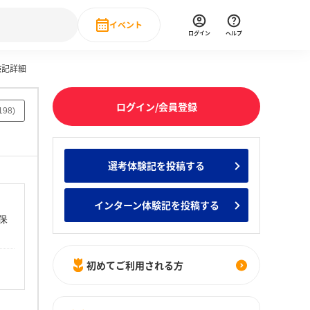
イベント
ログイン
ヘルプ
験記詳細
Event
の新卒就職人気企業ランキング
みんなのインターン人気企業ランキン
直近のイベント一覧
ログイン/会員登録
198
)
もっと見る
 IT・DX現場社員インタビュー
選考体験記を投稿する
の新卒就職人気企業ランキング
みんなのインターン人気企業ランキン
インターン体験記を投稿する
保
初めてご利用される方