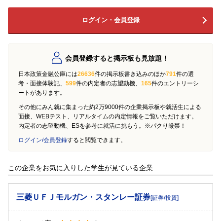
ログイン・会員登録
会員登録すると掲示板も見放題！
日本政策金融公庫には
26636
件の掲示板書き込みのほか
791
件の選
考・面接体験記、
599
件の内定者の志望動機、
165
件のエントリーシ
ートがあります。
その他にみん就に集まった約2万9000件の企業掲示板や就活生による
面接、WEBテスト、リアルタイムの内定情報をご覧いただけます。
内定者の志望動機、ESを参考に就活に挑もう。※パクり厳禁！
ログイン/会員登録
すると閲覧できます。
この企業をお気に入りした学生が見ている企業
三菱ＵＦＪモルガン・スタンレー証券
[証券/投資]