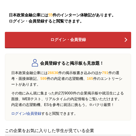
日本政策金融公庫には
55
件のインターン体験記があります。
ログイン・会員登録すると閲覧できます。
ログイン・会員登録
会員登録すると掲示板も見放題！
日本政策金融公庫には
26636
件の掲示板書き込みのほか
791
件の選
考・面接体験記、
599
件の内定者の志望動機、
165
件のエントリーシ
ートがあります。
その他にみん就に集まった約2万9000件の企業掲示板や就活生による
面接、WEBテスト、リアルタイムの内定情報をご覧いただけます。
内定者の志望動機、ESを参考に就活に挑もう。※パクり厳禁！
ログイン/会員登録
すると閲覧できます。
この企業をお気に入りした学生が見ている企業