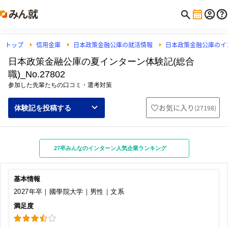
トップ
信用金庫
日本政策金融公庫の就活情報
日本政策金融公庫のイ
日本政策金融公庫の夏インターン体験記(総合
職)_No.27802
参加した先輩たちの口コミ・選考対策
お気に入り
(
27198
)
体験記を投稿する
27卒みんなのインターン人気企業ランキング
基本情報
2027年卒｜國學院大学｜男性｜文系
満足度