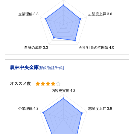
農林中央金庫
[都銀/信託/外銀]
オススメ度