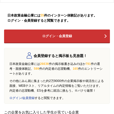
日本政策金融公庫には
55
件のインターン体験記があります。
ログイン・会員登録すると閲覧できます。
ログイン・会員登録
会員登録すると掲示板も見放題！
日本政策金融公庫には
26636
件の掲示板書き込みのほか
791
件の選
考・面接体験記、
599
件の内定者の志望動機、
165
件のエントリーシ
ートがあります。
その他にみん就に集まった約2万9000件の企業掲示板や就活生による
面接、WEBテスト、リアルタイムの内定情報をご覧いただけます。
内定者の志望動機、ESを参考に就活に挑もう。※パクり厳禁！
ログイン/会員登録
すると閲覧できます。
この企業をお気に入りした学生が見ている企業