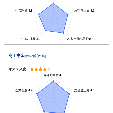
商工中金
[都銀/信託/外銀]
オススメ度