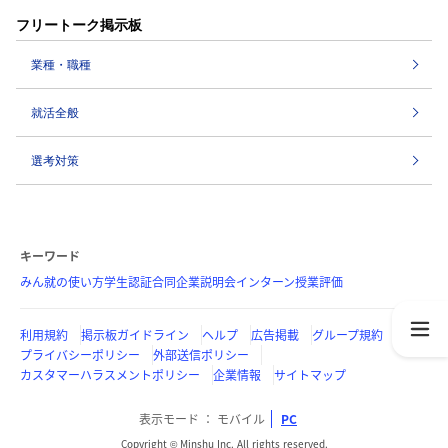
フリートーク掲示板
業種・職種
就活全般
選考対策
キーワード
みん就の使い方
学生認証
合同企業説明会
インターン
授業評価
利用規約
掲示板ガイドライン
ヘルプ
広告掲載
グループ規約
プライバシーポリシー
外部送信ポリシー
カスタマーハラスメントポリシー
企業情報
サイトマップ
表示モード
モバイル
PC
Copyright © Minshu Inc. All rights reserved.