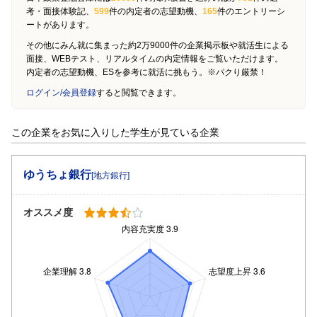
考・面接体験記、
599
件の内定者の志望動機、
165
件のエントリーシ
ートがあります。
その他にみん就に集まった約2万9000件の企業掲示板や就活生による
面接、WEBテスト、リアルタイムの内定情報をご覧いただけます。
内定者の志望動機、ESを参考に就活に挑もう。※パクり厳禁！
ログイン/会員登録
すると閲覧できます。
この企業をお気に入りした学生が見ている企業
ゆうちょ銀行
[地方銀行]
オススメ度