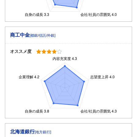
商工中金
[都銀/信託/外銀]
オススメ度
北海道銀行
[地方銀行]