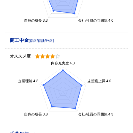
商工中金
[都銀/信託/外銀]
オススメ度