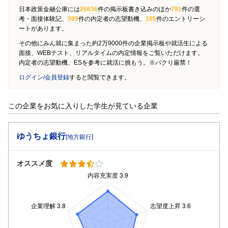
日本政策金融公庫には
26636
件の掲示板書き込みのほか
791
件の選
考・面接体験記、
599
件の内定者の志望動機、
165
件のエントリーシ
ートがあります。
その他にみん就に集まった約2万9000件の企業掲示板や就活生による
面接、WEBテスト、リアルタイムの内定情報をご覧いただけます。
内定者の志望動機、ESを参考に就活に挑もう。※パクり厳禁！
ログイン/会員登録
すると閲覧できます。
この企業をお気に入りした学生が見ている企業
ゆうちょ銀行
[地方銀行]
オススメ度