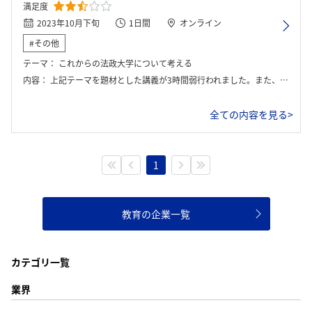
満足度
2023年10月下旬
1日間
オンライン
#その他
テーマ：
これからの法政大学について考える
内容：
上記テーマを題材とした講義が3時間弱行われました。また、講義後には社員さんとの座談会の機会も頂きました。
ログイン・会員登録
全ての内容を見る>
1
教育の企業一覧
カテゴリ一覧
業界