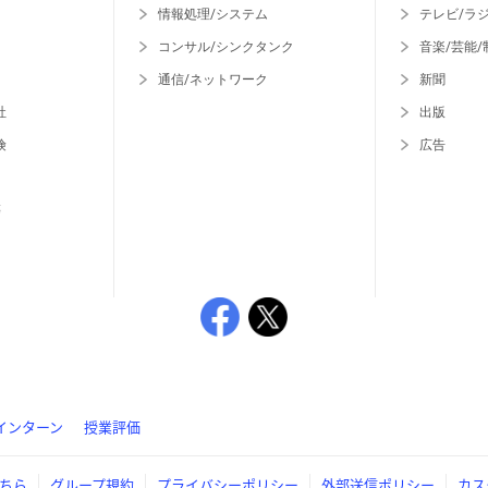
情報処理/システム
テレビ/ラ
コンサル/シンクタンク
音楽/芸能/
通信/ネットワーク
新聞
社
出版
険
広告
等
インターン
授業評価
ちら
グループ規約
プライバシーポリシー
外部送信ポリシー
カス