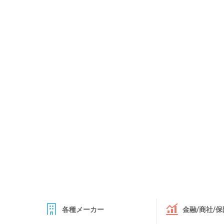
各種メーカー
金融/商社/保