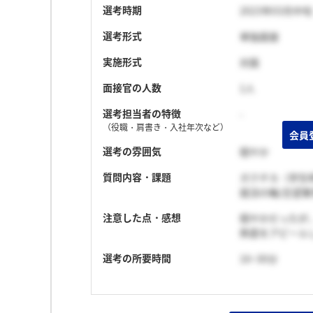
選考時期
2023年03月中旬
選考形式
単独面接
実施形式
対面
面接官の人数
1人
選考担当者の特徴
-
（役職・肩書き・入社年次など）
選考の雰囲気
穏やか
質問内容・課題
ガクチカ（学生
就活の軸/志望
注意した点・感想
穏やかだったが
熱意をアピール
選考の所要時間
16~30分