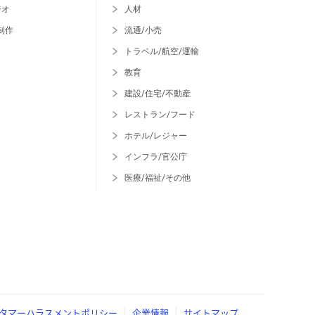
ジオ
人材
制作
流通/小売
トラベル/航空/運輸
教育
建設/住宅/不動産
レストラン/フード
ホテル/レジャー
インフラ/官公庁
医療/福祉/その他
タマーハラスメントポリシー
企業情報
サイトマップ