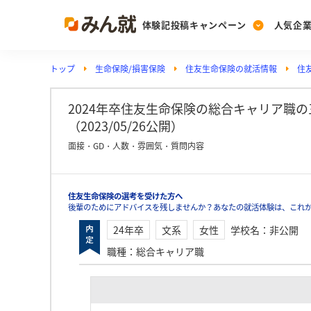
体験記投稿キャンペーン
人気企
トップ
生命保険/損害保険
住友生命保険の就活情報
住
Post
Ranking
PickUp
投稿する
ランキングを見る
注目の企業特集
2024年卒住友生命保険の総合キャリア職
（2023/05/26公開）
面接・GD・人数・雰囲気・質問内容
Vote
投票する
住友生命保険の選考を受けた方へ
動画で知ろう！業界・
後輩のためにアドバイスを残しませんか？あなたの就活体験は、これ
24年卒
文系
女性
学校名
：
非公開
職種
：
総合キャリア職