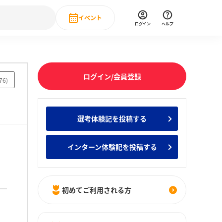
イベント
ログイン
ヘルプ
Event
の新卒就職人気企業ランキング
みんなのインターン人気企業ランキン
直近のイベント一覧
ログイン/会員登録
76
)
もっと見る
 IT・DX現場社員インタビュー
選考体験記を投稿する
の新卒就職人気企業ランキング
みんなのインターン人気企業ランキン
インターン体験記を投稿する
初めてご利用される方