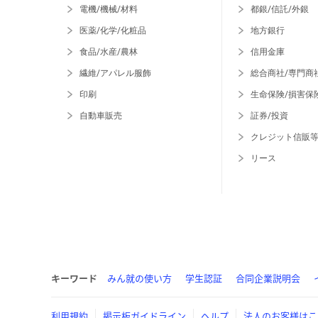
電機/機械/材料
都銀/信託/外銀
医薬/化学/化粧品
地方銀行
食品/水産/農林
信用金庫
繊維/アパレル服飾
総合商社/専門商
印刷
生命保険/損害保
自動車販売
証券/投資
クレジット信販
リース
キーワード
みん就の使い方
学生認証
合同企業説明会
利用規約
掲示板ガイドライン
ヘルプ
法人のお客様はこ