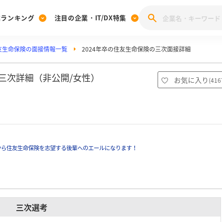
業ランキング
注目の企業・IT/DX特集
友生命保険の面接情報一覧
2024年卒の住友生命保険の三次面接詳細
注目の企業特集
みんなのIT業界新卒就職人気企業ランキング
みんな
[27卒] 本選考体験記投稿キャンペーン
28卒 注目企業特集
27卒 注目企業特集
みんなのDX企業就職ブランド調査
の三次詳細（非公開/女性）
お気に入り
(
416
注目のIT・DX企業特集
28卒 IT・DX企業特集
27卒 IT・DX企業特集
28卒
みんなのIT業界新卒就職人気企業ランキング
みんな
企業研究
から住友生命保険を志望する後輩へのエールになります！
三次選考