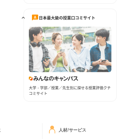
日本最大級の授業口コミサイト
大学・学部／授業／先生別に探せる授業評価クチ
コミサイト
ミ
人材/サービス