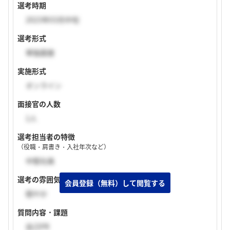
選考時期
2023年03月中旬
選考形式
単独面接
実施形式
オンライン
面接官の人数
1人
選考担当者の特徴
（役職・肩書き・入社年次など）
中堅社員
選考の雰囲気
穏やか
質問内容・課題
自己PR