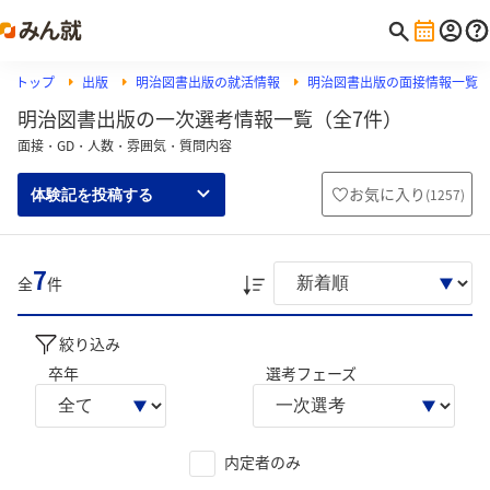
トップ
出版
明治図書出版の就活情報
明治図書出版の面接情報一覧
明治図書出版の一次選考情報一覧（全7件）
面接・GD・人数・雰囲気・質問内容
お気に入り
(
1257
)
体験記を投稿する
7
全
件
絞り込み
卒年
選考フェーズ
内定者のみ