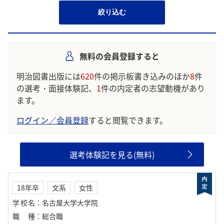
絞り込む
無料の会員登録すると
明治図書出版には
620
件の掲示板書き込みのほか
8
件
の選考・面接体験記、
1
件の内定者の志望動機があり
ます。
ログイン／会員登録
すると閲覧できます。
選考体験記を見る(無料)
18年卒
文系
女性
学校名
：
名古屋大学大学院
職種
：
総合職