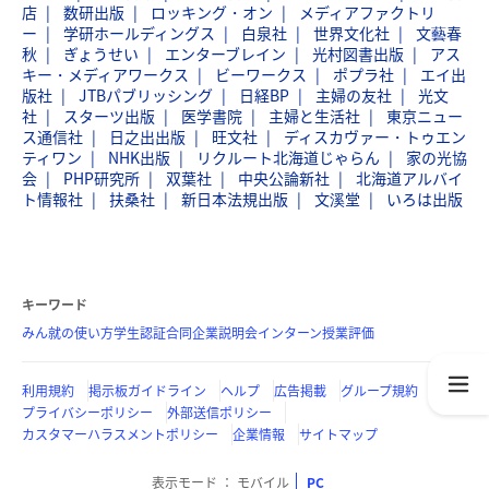
店
数研出版
ロッキング・オン
メディアファクトリ
ー
学研ホールディングス
白泉社
世界文化社
文藝春
秋
ぎょうせい
エンターブレイン
光村図書出版
アス
キー・メディアワークス
ビーワークス
ポプラ社
エイ出
版社
JTBパブリッシング
日経BP
主婦の友社
光文
社
スターツ出版
医学書院
主婦と生活社
東京ニュー
ス通信社
日之出出版
旺文社
ディスカヴァー・トゥエン
ティワン
NHK出版
リクルート北海道じゃらん
家の光協
会
PHP研究所
双葉社
中央公論新社
北海道アルバイ
ト情報社
扶桑社
新日本法規出版
文溪堂
いろは出版
キーワード
みん就の使い方
学生認証
合同企業説明会
インターン
授業評価
利用規約
掲示板ガイドライン
ヘルプ
広告掲載
グループ規約
プライバシーポリシー
外部送信ポリシー
カスタマーハラスメントポリシー
企業情報
サイトマップ
表示モード
モバイル
PC