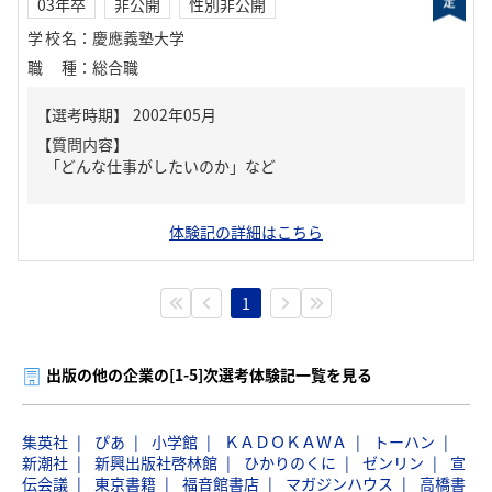
03年卒
非公開
性別非公開
学校名
：
慶應義塾大学
職種
：
総合職
【質問内容】
「どんな仕事がしたいのか」など
体験記の詳細はこちら
1
出版の他の企業の[1-5]次選考体験記一覧を見る
集英社
ぴあ
小学館
ＫＡＤＯＫＡＷＡ
トーハン
新潮社
新興出版社啓林館
ひかりのくに
ゼンリン
宣
伝会議
東京書籍
福音館書店
マガジンハウス
高橋書