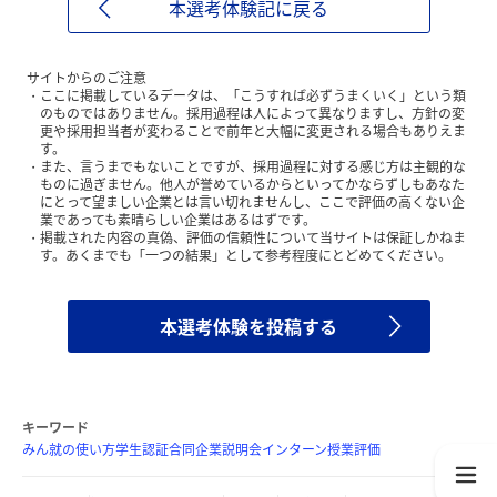
本選考体験記に戻る
サイトからのご注意
ここに掲載しているデータは、「こうすれば必ずうまくいく」という類
のものではありません。採用過程は人によって異なりますし、方針の変
更や採用担当者が変わることで前年と大幅に変更される場合もありえま
す。
また、言うまでもないことですが、採用過程に対する感じ方は主観的な
ものに過ぎません。他人が誉めているからといってかならずしもあなた
にとって望ましい企業とは言い切れませんし、ここで評価の高くない企
業であっても素晴らしい企業はあるはずです。
掲載された内容の真偽、評価の信頼性について当サイトは保証しかねま
す。あくまでも「一つの結果」として参考程度にとどめてください。
本選考体験を投稿する
キーワード
みん就の使い方
学生認証
合同企業説明会
インターン
授業評価