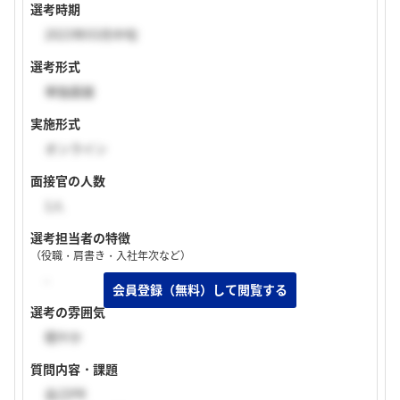
選考時期
2023年03月中旬
選考形式
単独面接
実施形式
オンライン
面接官の人数
1人
選考担当者の特徴
（役職・肩書き・入社年次など）
-
選考の雰囲気
穏やか
質問内容・課題
自己PR