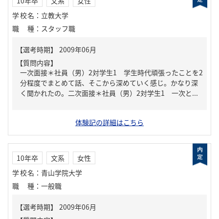
10年卒
文系
女性
学校名
：
立教大学
職種
：
スタッフ職
【質問内容】
一次面接＊社員（男）2対学生1 学生時代頑張ったことを2
分程度でまとめて話、そこから深めていく感じ。かなり深
く聞かれたの。二次面接＊社員（男）2対学生1 一次と...
体験記の詳細はこちら
10年卒
文系
女性
学校名
：
青山学院大学
職種
：
一般職