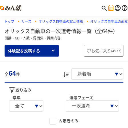
トップ
リース
オリックス自動車の就活情報
オリックス自動車の面接
オリックス自動車の一次選考情報一覧（全64件）
面接・GD・人数・雰囲気・質問内容
お気に入り
(
4977
)
体験記を投稿する
64
全
件
絞り込み
卒年
選考フェーズ
内定者のみ