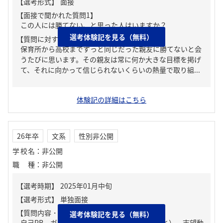
【面接で聞かれた質問1】
この人には勝てない、と思った人はいますか？
選考体験記を見る（無料）
【質問に対する回答1】
保育所から高校までずっと同じだった親友に勝てないと会
うたびに思います。その親友は常に何か大きな目標を掲げ
て、それに向かって信じられないくらいの熱量で取り組...
体験記の詳細はこちら
26年卒
文系
性別非公開
学校名
：
非公開
職種
：
非公開
【質問内容・課題】
選考体験記を見る（無料）
自己PR、ガクチカ（学生時代に力を入れたこと）、志望動