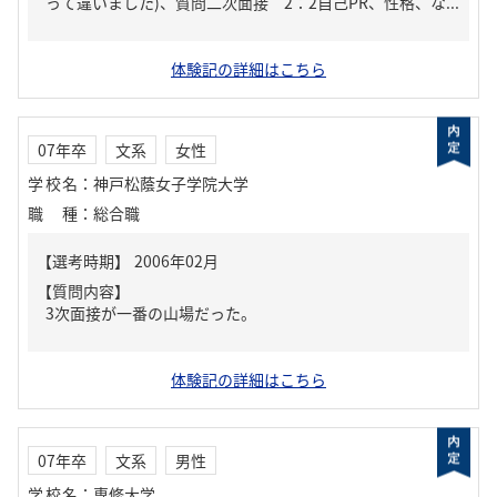
って違いました)、質問二次面接 2：2自己PR、性格、な...
体験記の詳細はこちら
07年卒
文系
女性
学校名
：
神戸松蔭女子学院大学
職種
：
総合職
【質問内容】
3次面接が一番の山場だった。
体験記の詳細はこちら
07年卒
文系
男性
学校名
：
専修大学