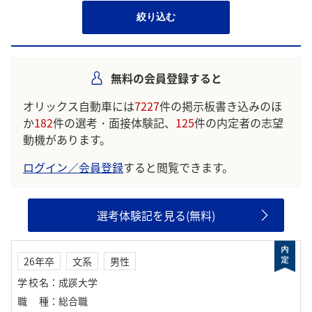
絞り込む
無料の会員登録すると
オリックス自動車には
7227
件の掲示板書き込みのほ
か
182
件の選考・面接体験記、
125
件の内定者の志望
動機があります。
ログイン／会員登録
すると閲覧できます。
選考体験記を見る(無料)
26年卒
文系
男性
学校名
：
成蹊大学
職種
：
総合職