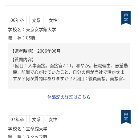
06年卒
文系
女性
学校名
：
東京女学館大学
職種
：
CS職
【質問内容】
1回目：人事面接。面接官2：1。和やか。転職理由、志望動
機、前職で心がけていたこと、自分の何が当社で活かせま
すか？何か質問はありますか？2回目：役員面接。面接官...
体験記の詳細はこちら
07年卒
文系
女性
学校名
：
立命館大学
職種
：
スタッフ職