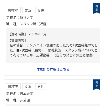
08年卒
文系
女性
学校名
：
龍谷大学
職種
：
スタッフ職（近畿）
【質問内容】
私の場合、アソシエイト併願であったため1次面接免除でし
た。■2次面接（最終） 他社状況 スタッフ職についてど
う考えているか 志望動機 （自分の発言に熱意と根拠...
体験記の詳細はこちら
08年卒
文系
男性
学校名
：
日本大学
職種
：
非公開