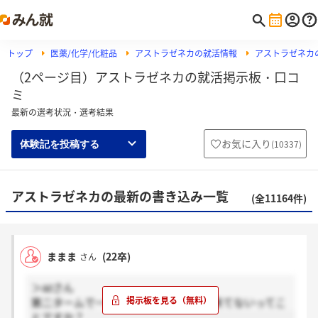
トップ
医薬/化学/化粧品
アストラゼネカの就活情報
アストラゼネカ
（2ページ目）アストラゼネカの就活掲示板・口コ
ミ
最新の選考状況・選考結果
お気に入り
(
10337
)
体験記を投稿する
アストラゼネカの最新の書き込み一覧
(全11164件)
ままま
(22卒)
さん
＞azさん
第二タームで一次面接選考後の案内が来てないってこ
とですか？