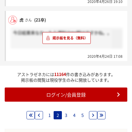
2020年4月26日 19:10
虎
(21卒)
さん
今日結果来なかったら通知はgw明けですかね。。
2020年4月24日 17:08
アストラゼネカには
11164
件の書き込みがあります。
掲示板の閲覧は現役学生のみに開放しています。
ログイン/会員登録
1
2
3
4
5