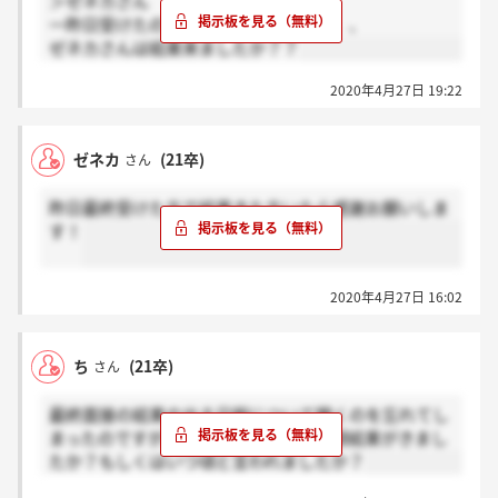
＞ゼネカさん
一昨日受けたのですがまだ来ません、、、
ゼネカさんは結果来ましたか？？
2020年4月27日 19:22
ゼネカ
(21卒)
さん
昨日最終受けた方で結果きた方いたら感謝お願いしま
す！
2020年4月27日 16:02
ち
(21卒)
さん
最終面接の結果の出る日程について聞くのを忘れてし
まったのですが、だいたい皆さんいつ頃結果がきまし
たか？もしくはいつ頃と言われましたか？