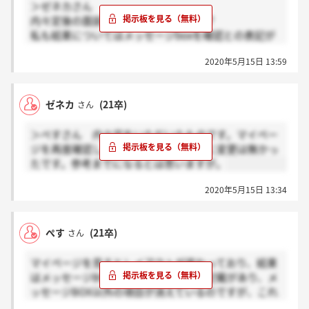
＞ゼネカさん
内々定後の面談予約はweb上でしたか？
私も結果についてはメッセージboxを確認との表記が
出ていますがメッセージが来ていません
2020年5月15日 13:59
ゼネカ
(21卒)
さん
＞ぺすさん 内々定をいただいたものです。マイペー
ジを再度確認しましたが、レイアウトに変更は無かっ
たです。参考までになるとは思いますが。
2020年5月15日 13:34
ぺす
(21卒)
さん
マイページを見るとレイアウトが変わっており、結果
はメッセージBOXをご覧くださいとの記載があり、メ
ッセージBOX以外の項目が消えているのですが、これ
はお祈りでしょうか？