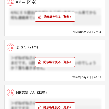
a
(21卒)
さん
4/6にＥＳ提出ありがとうございますメール来てから
何も連絡来ていない人はいますか？？
2020年5月25日 22:04
ま
(21卒)
さん
＞ぜねぜねさん
まだです。1週間程度を考えておけばよいのでしょう
か？落ち着きません。
2020年5月21日 20:39
MR志望
(21卒)
さん
＞ぜねぜねさん
まだです泣