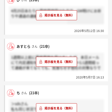
さん
4月25日あたりに最終面接受けた方で、GW明けにお祈
りや通過の連絡きた方いますか？
2020年5月12日 16:30
あすとら
(21卒)
さん
1週間以上前に最終面接を受けましたが、本日メール
にて内定通知を頂きました。最終面接から1週間経っ
て連絡が来てなくても、気落ちせず他社の対策なりで
きることをして待ちましょう！
2020年5月7日 16:13
ち
(21卒)
さん
＞sdsさん
私も同じ状況です。