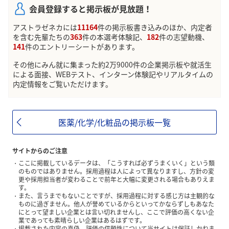
会員登録すると掲示板が見放題！
アストラゼネカには
11164
件の掲示板書き込みのほか、内定者
を含む先輩たちの
363
件の本選考体験記、
182
件の志望動機、
141
件のエントリーシートがあります。
その他にみん就に集まった約2万9000件の企業掲示板や就活生
による面接、WEBテスト、インターン体験記やリアルタイムの
内定情報をご覧いただけます。
医薬/化学/化粧品の掲示板一覧
サイトからのご注意
ここに掲載しているデータは、「こうすれば必ずうまくいく」という類
のものではありません。採用過程は人によって異なりますし、方針の変
更や採用担当者が変わることで前年と大幅に変更される場合もありえま
す。
また、言うまでもないことですが、採用過程に対する感じ方は主観的な
ものに過ぎません。他人が誉めているからといってかならずしもあなた
にとって望ましい企業とは言い切れませんし、ここで評価の高くない企
業であっても素晴らしい企業はあるはずです。
掲載された内容の真偽、評価の信頼性について当サイトは保証しかねま