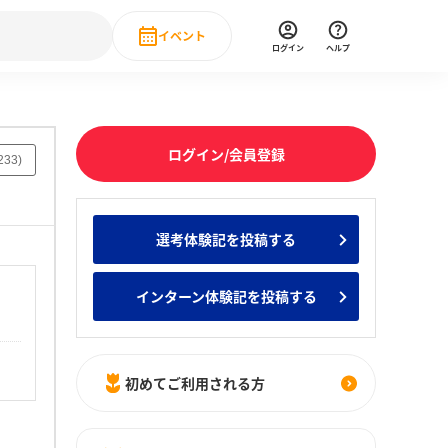
イベント
ログイン
ヘルプ
Event
の新卒就職人気企業ランキング
みんなのインターン人気企業ランキン
直近のイベント一覧
ログイン/会員登録
233
)
もっと見る
 IT・DX現場社員インタビュー
選考体験記を投稿する
の新卒就職人気企業ランキング
みんなのインターン人気企業ランキン
インターン体験記を投稿する
初めてご利用される方