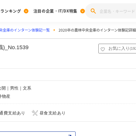
業ランキング
注目の企業・IT/DX特集
央金庫のインターン体験記一覧
2020卒の農林中央金庫のインターン体験記詳細
注目の企業特集
みんなのIT業界新卒就職人気企業ランキング
みんな
[27卒] 本選考体験記投稿キャンペーン
28卒 注目企業特集
27卒 注目企業特集
みんなのDX企業就職ブランド調査
No.1539
お気に入り
(
19
注目のIT・DX企業特集
28卒 IT・DX企業特集
27卒 IT・DX企業特集
28卒
みんなのIT業界新卒就職人気企業ランキング
みんな
企業研究
非公開｜男性｜文系
,三井物産
通費支給あり
昼食支給あり