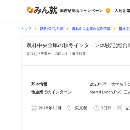
体験記投稿キャンペーン
人気企
トップ
都銀/信託/外銀
農林中央金庫の就活情報
農林中
Post
Ranking
PickUp
投稿する
ランキングを見る
注目の企業特集
農林中央金庫の秋冬インターン体験記(総合職)_
参加した先輩たちの口コミ・選考対策
Vote
投票する
動画で知ろう！業界・
基本情報
2020年卒｜大学名
他企業でのインターン
Merrill Lynch,PwC
2018年12月
東京都
3日間
交