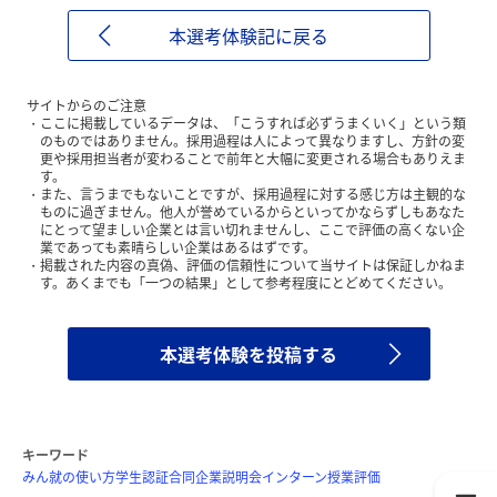
本選考体験記に戻る
サイトからのご注意
ここに掲載しているデータは、「こうすれば必ずうまくいく」という類
のものではありません。採用過程は人によって異なりますし、方針の変
更や採用担当者が変わることで前年と大幅に変更される場合もありえま
す。
また、言うまでもないことですが、採用過程に対する感じ方は主観的な
ものに過ぎません。他人が誉めているからといってかならずしもあなた
にとって望ましい企業とは言い切れませんし、ここで評価の高くない企
業であっても素晴らしい企業はあるはずです。
掲載された内容の真偽、評価の信頼性について当サイトは保証しかねま
す。あくまでも「一つの結果」として参考程度にとどめてください。
本選考体験を投稿する
キーワード
みん就の使い方
学生認証
合同企業説明会
インターン
授業評価