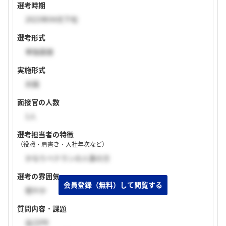
選考時期
2023年04月下旬
選考形式
単独面接
実施形式
対面
面接官の人数
1人
選考担当者の特徴
（役職・肩書き・入社年次など）
かなりベテランの人事の方
選考の雰囲気
穏やか
質問内容・課題
自己PR