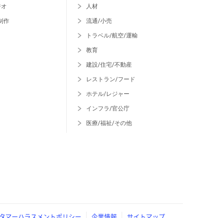
ジオ
人材
制作
流通/小売
トラベル/航空/運輸
教育
建設/住宅/不動産
レストラン/フード
ホテル/レジャー
インフラ/官公庁
医療/福祉/その他
タマーハラスメントポリシー
企業情報
サイトマップ