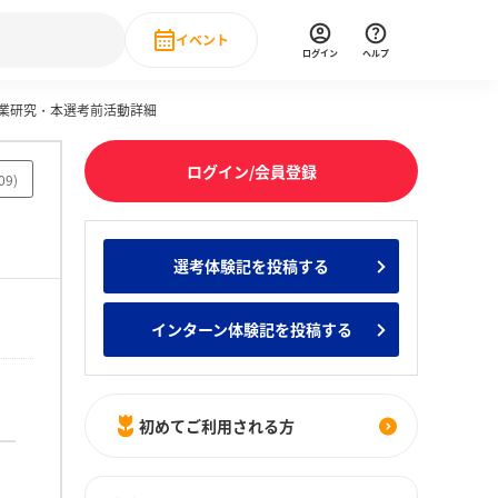
イベント
ログイン
ヘルプ
企業研究・本選考前活動詳細
Event
の新卒就職人気企業ランキング
みんなのインターン人気企業ランキン
直近のイベント一覧
ログイン/会員登録
09
)
もっと見る
 IT・DX現場社員インタビュー
選考体験記を投稿する
の新卒就職人気企業ランキング
みんなのインターン人気企業ランキン
インターン体験記を投稿する
初めてご利用される方