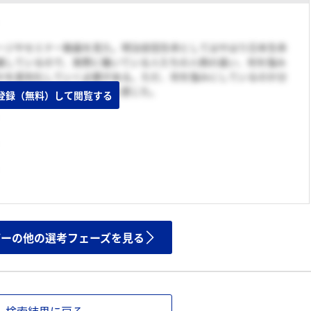
ージやセミナー動画を見た。明治安田生命としてはやはり日本生命
識しているので、実際に働いている人たちの人柄の違い、何を強み
かを差別化していく必要がある。ただ、何を強みにしているのか分
、別の要素を探すのが良いと感じた。
登録（無料）して閲覧する
ザーの他の選考フェーズを見る