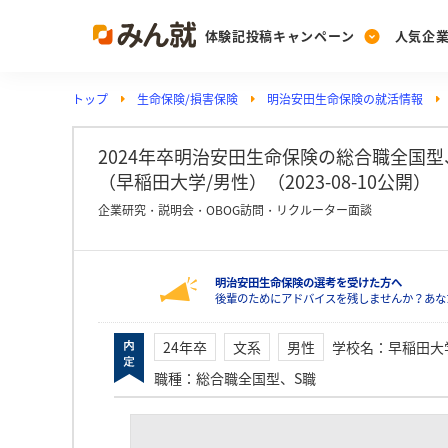
体験記投稿キャンペーン
人気企
トップ
生命保険/損害保険
明治安田生命保険の就活情報
Post
Ranking
PickUp
投稿する
ランキングを見る
注目の企業特集
2024年卒明治安田生命保険の総合職全国
（早稲田大学/男性）（2023-08-10公開）
企業研究・説明会・OBOG訪問・リクルーター面談
Vote
投票する
明治安田生命保険の選考を受けた方へ
動画で知ろう！業界・
後輩のためにアドバイスを残しませんか？あな
24年卒
文系
男性
学校名
：
早稲田大
職種
：
総合職全国型、S職