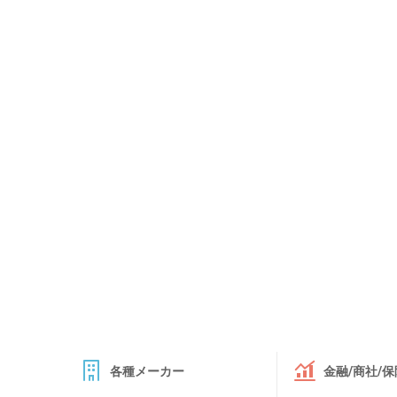
各種メーカー
金融/商社/保