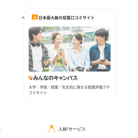
日本最大級の授業口コミサイト
大学・学部／授業／先生別に探せる授業評価クチ
コミサイト
ミ
人材/サービス