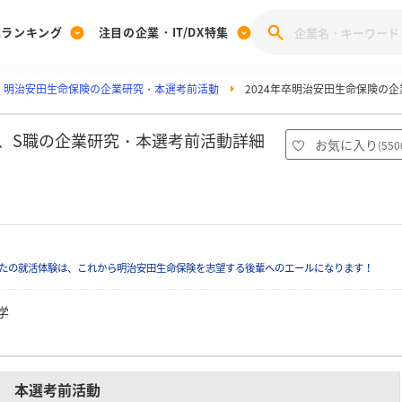
業ランキング
注目の企業・IT/DX特集
明治安田生命保険の企業研究・本選考前活動
2024年卒明治安田生命保険の
注目の企業特集
みんなのIT業界新卒就職人気企業ランキング
みんな
[27卒] 本選考体験記投稿キャンペーン
28卒 注目企業特集
27卒 注目企業特集
みんなのDX企業就職ブランド調査
型、S職の企業研究・本選考前活動詳細
お気に入り
(
550
注目のIT・DX企業特集
28卒 IT・DX企業特集
27卒 IT・DX企業特集
28卒
みんなのIT業界新卒就職人気企業ランキング
みんな
企業研究
たの就活体験は、これから明治安田生命保険を志望する後輩へのエールになります！
学
本選考前活動