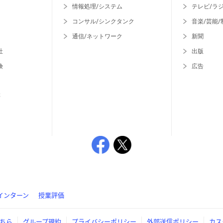
情報処理/システム
テレビ/ラ
コンサル/シンクタンク
音楽/芸能/
通信/ネットワーク
新聞
社
出版
険
広告
等
インターン
授業評価
ちら
グループ規約
プライバシーポリシー
外部送信ポリシー
カス