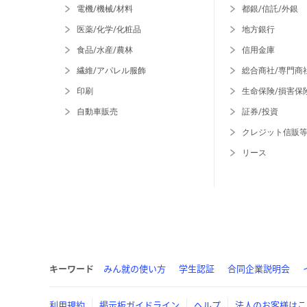
電機/機械/材料
都銀/信託/外銀
医薬/化学/化粧品
地方銀行
食品/水産/農林
信用金庫
繊維/アパレル服飾
総合商社/専門商
印刷
生命保険/損害保
自動車販売
証券/投資
クレジット信販
リース
キーワード
みん就の使い方
学生認証
合同企業説明会
利用規約
掲示板ガイドライン
ヘルプ
法人のお客様はこ