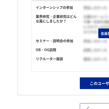
インターンシップの参加
参加しなかった
業界研究・企業研究はどん
企業のホームペ
な風にしましたか？
や第一生命を意
にされているの
かりやすいので
会員
セミナー・説明会の参加
参加しなかった
OB・OG訪問
訪問しなかった
リクルーター面談
面談しなかった
このユー