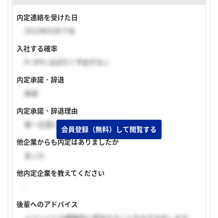
内定連絡を受けた日
2023年03月下旬
入社する確率
0~20% ほぼ行く予定がない
内定承諾・辞退
辞退
内定承諾・辞退理由
第一志望に内定をいただいたから。
会員登録（無料）して閲覧する
他企業からも内定はありましたか
あった
他内定企業を教えてください
-
後輩へのアドバイス
イベントには積極的に参加することをおすすめします。