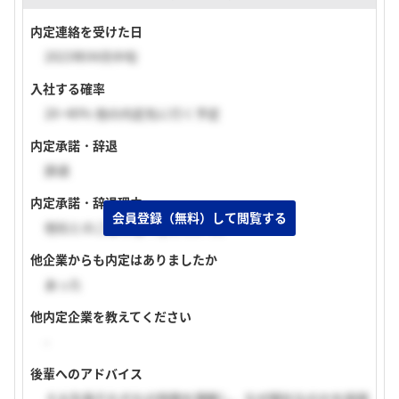
内定連絡を受けた日
2023年04月中旬
入社する確率
20~40% 他の内定先に行く予定
内定承諾・辞退
辞退
内定承諾・辞退理由
会員登録（無料）して閲覧する
他社とのご縁を強く感じたから。
他企業からも内定はありましたか
あった
他内定企業を教えてください
-
後輩へのアドバイス
４大生保それぞれの特徴を理解し、なぜ御社なのかを説得