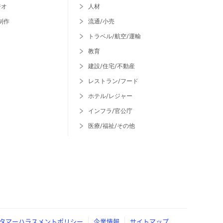
ジオ
人材
制作
流通/小売
トラベル/航空/運輸
教育
建設/住宅/不動産
レストラン/フード
ホテル/レジャー
インフラ/官公庁
医療/福祉/その他
タマーハラスメントポリシー
企業情報
サイトマップ