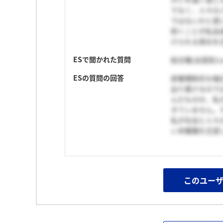
でなく、人々の
ではないかと感
除くことが私自
けられる貴社を
ESで聞かれた質問
総合職(全国型)c
ESの質問の回答
部署横断的な幅
辿り着けるので
んだものの、私
きていません。
私が社会と人々
い本職種を志望
このユー