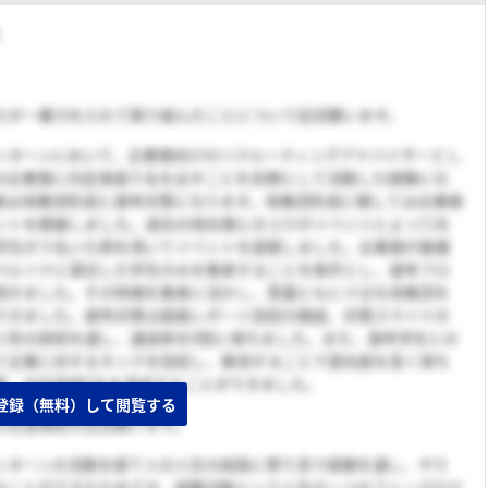
たが一番力を入れて取り組んだことについて記述願います。
ンターンにおいて、企業様向けのリクルーティングアドバイザーとし
の企業様に内定承諾５名を出すことを目標として活動した経験にな
動は母集団形成と選考対策になります。母集団形成に関しては企業様
ントを開催しました。過去の他社様とのコラボイベントによって内
学生が３名いた例を用いてイベントを提案しました。企業様が最優
ペルソナに適合した学生のみを集客することを条件とし、選考フロ
頂きました。その特権を集客に活かし、質量ともに十分な母集団を
できました。選考対策は面接レポート回収の徹底、対策スライドの
人性の排除を通し、通過率を8割に保ちました。また、選考学生との
て企業に対するネックを回収し、解消することで意向度を高く保ち
果、内定承諾5名を達成することができました。
登録（無料）して閲覧する
の志望理由を記述願います。
ンターンの活動を経て人の人生の岐路に寄り添う経験を通し、やり
ることができたためです。就職活動という人生の一つのフェーズだけ