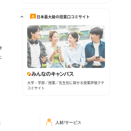
日本最大級の授業口コミサイト
更
に
大学・学部／授業／先生別に探せる授業評価クチ
コミサイト
ミ
人材/サービス