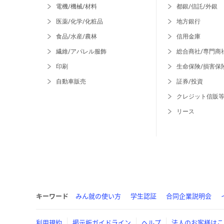
電機/機械/材料
都銀/信託/外銀
医薬/化学/化粧品
地方銀行
食品/水産/農林
信用金庫
繊維/アパレル服飾
総合商社/専門商
印刷
生命保険/損害保
自動車販売
証券/投資
クレジット信販
リース
キーワード
みん就の使い方
学生認証
合同企業説明会
利用規約
掲示板ガイドライン
ヘルプ
法人のお客様はこ