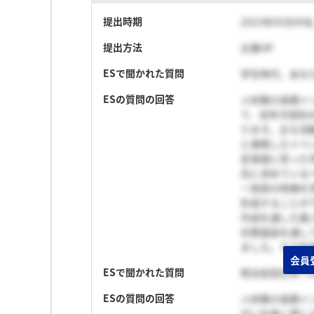
提出時期
2023年05月中旬
提出方法
企業HP
ESで聞かれた質問
学生時代、あな
ESの質問の回答
人材業の長期イ
て、初年次契約
ります。主な活
と連携したイベ
定承諾に至った
先に求めている
ー免除の特権を
形成することが
作成を通した属
対策面談を通し
ました。その結
会員
ESで聞かれた質問
明治安田生命へ
ESの質問の回答
人材業の長期イ
がいを強く感じ