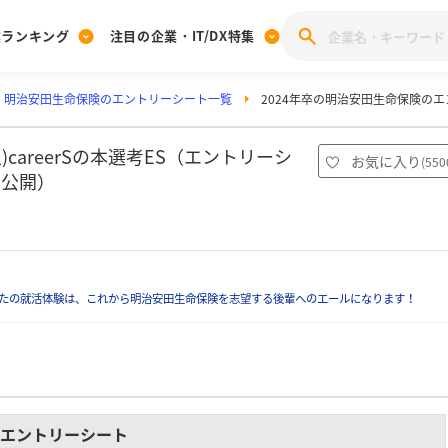
業ランキング
注目の企業・IT/DX特集
明治安田生命保険のエントリーシート一覧
2024年卒の明治安田生命保険の
注目の企業特集
みんなのIT業界新卒就職人気企業ランキング
みんな
[27卒] 本選考体験記投稿キャンペーン
28卒 注目企業特集
27卒 注目企業特集
みんなのDX企業就職ブランド調査
careerSの本選考ES（エントリーシ
お気に入り
(
550
9公開）
注目のIT・DX企業特集
28卒 IT・DX企業特集
27卒 IT・DX企業特集
28卒
みんなのIT業界新卒就職人気企業ランキング
みんな
企業研究
たの就活体験は、これから明治安田生命保険を志望する後輩へのエールになります！
エントリーシート