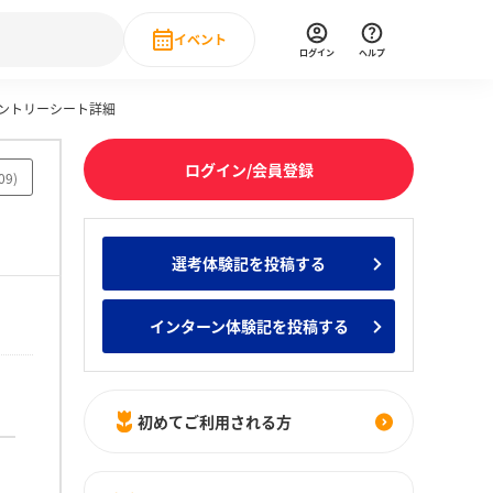
イベント
ログイン
ヘルプ
エントリーシート詳細
Event
の新卒就職人気企業ランキング
みんなのインターン人気企業ランキン
直近のイベント一覧
ログイン/会員登録
09
)
もっと見る
 IT・DX現場社員インタビュー
選考体験記を投稿する
の新卒就職人気企業ランキング
みんなのインターン人気企業ランキン
インターン体験記を投稿する
初めてご利用される方