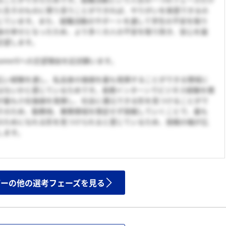
人生そのものに寄り添うことができれば、やりがいを実感できるの
じています。また、就職活動のサポートを通して学生の不安を取り
身の幸せとなったため、より多くの人の不安を取り除き、安心を届
志望します。
areerSへの志望理由を記述願います。
広い経験を通し、私自身の価値を最も発揮することができる領域に
はないかと感じているためです。長期インターンでビジネス経験を積
が最も介在価値を発揮し、社会に還元できる形を見つけることがで
そのため、勤務地、業務領域を限定せず挑戦していくことで、最も
のためになれる形を見つけられると感じているため、挑戦の幅が広
します。
ザーの他の選考フェーズを見る