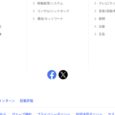
情報処理/システム
テレビ/ラ
コンサル/シンクタンク
音楽/芸能/
通信/ネットワーク
新聞
社
出版
険
広告
等
インターン
授業評価
ちら
グループ規約
プライバシーポリシー
外部送信ポリシー
カス