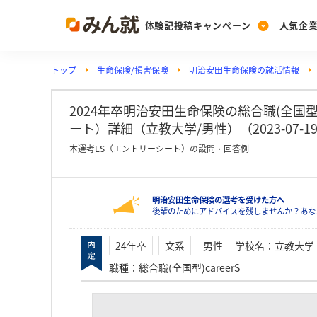
体験記投稿キャンペーン
人気企
トップ
生命保険/損害保険
明治安田生命保険の就活情報
Post
Ranking
PickUp
投稿する
ランキングを見る
注目の企業特集
2024年卒明治安田生命保険の総合職(全国型)
ート）詳細（立教大学/男性）（2023-07-1
本選考ES（エントリーシート）の設問・回答例
Vote
投票する
明治安田生命保険の選考を受けた方へ
動画で知ろう！業界・
後輩のためにアドバイスを残しませんか？あな
24年卒
文系
男性
学校名
：
立教大学
職種
：
総合職(全国型)careerS