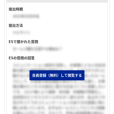
提出時期
2023年03月中旬
提出方法
ナビサイト
ESで聞かれた質問
セールス職を志望する理由は？
ESの質問の回答
コミュニケーション技術を活用し、お客様とともに社会活
動の新たな情報基盤を創造することは、大きなやりがいに
会員登録（無料）して閲覧する
繋がると考えるからです。私はお客様に寄り添ったセール
スとして、お客様の経営課題を解決することを通じ、お客
様企業のビジネスの成功と豊かな社会づくりに貢献したい
です。コロナ禍により遠隔・非対面・非接触が常態化し、
従来型のビジネススタイルが大きく変わる中、私はＢ２Ｂ
及びＢ２Ｃでのコミュニケーションのあり方の提案に特に
関心を持っています。まずはセールスとしてビジネス経験
を積み上げたいです。その上で、将来は新規事業の創出に