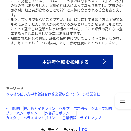
ここに掲載しているデータは、「こうすれば必ずうまくいく」という類
のものではありません。採用過程は人によって異なりますし、方針の変
更や採用担当者が変わることで前年と大幅に変更される場合もありえま
す。
また、言うまでもないことですが、採用過程に対する感じ方は主観的な
ものに過ぎません。他人が誉めているからといってかならずしもあなた
にとって望ましい企業とは言い切れませんし、ここで評価の高くない企
業であっても素晴らしい企業はあるはずです。
掲載された内容の真偽、評価の信頼性について当サイトは保証しかねま
す。あくまでも「一つの結果」として参考程度にとどめてください。
本選考体験を投稿する
キーワード
みん就の使い方
学生認証
合同企業説明会
インターン
授業評価
利用規約
掲示板ガイドライン
ヘルプ
広告掲載
グループ規約
プライバシーポリシー
外部送信ポリシー
カスタマーハラスメントポリシー
企業情報
サイトマップ
表示モード
モバイル
PC