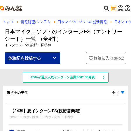
トップ
情報処理/システム
日本マイクロソフトの就活情報
日本マイ
日本マイクロソフトのインターンES（エントリー
シート）一覧 （全4件）
インターンESの設問・回答例
お気に入り
(
8451
)
体験記を投稿する
26卒が選ぶ人気インターン企業TOP100発表
選択中の卒年
全て
【24卒】夏インターンES(技術営業職)
大学：非表示 / 性別：非表示 / 文理：非表示