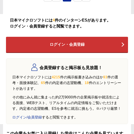
日本マイクロソフトには
4
件のインターンESがあります。
ログイン・会員登録すると閲覧できます。
ログイン・会員登録
会員登録すると掲示板も見放題！
日本マイクロソフトには
4215
件の掲示板書き込みのほか
93
件の選
考・面接体験記、
65
件の内定者の志望動機、
18
件のエントリーシー
トがあります。
その他にみん就に集まった約2万9000件の企業掲示板や就活生によ
る面接、WEBテスト、リアルタイムの内定情報をご覧いただけま
す。内定者の志望動機、ESを参考に就活に挑もう。※パクり厳禁！
ログイン/会員登録
すると閲覧できます。
この企業をお気に入り登録した学生はこんな企業を見ています