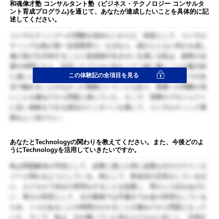
和魂偉才塾 コンサルタント塾（ビジネス・テクノロジー コンサルタ
ント育成プログラム)を通じて、あなたが達成したいことを具体的に記
述してください。
コンサルティングへの理解を深めたいからだ。前提として、コンサル
ティングは私の第一志望業界だ。なぜなら、誰かとともに何かを成し
遂げ喜びを共有することに達成感や生きがいを感じる私は、顧客の企
業や仲間たちと、設定したゴールに向かって一緒に働くことが魅力的
この体験記の全項目を見る
に感じられるからである。しかし、コンサルティングはこれまでの生
活で触れることがなかった職種ということもあり、業務への理解が浅
いことを兼ねてから問題と感じていた。そこで、実際のプロジェクト
に近い体験をできる貴社のインターンを通して、コンサルティング業
務をよく知りたい。
あなたとTechnologyの関わりを教えてください。また、今後どのよ
うにTechnologyを活用していきたいですか。
私は問題解決の手段として、必要に感じた時に必要な分だけテクノロ
ジーと関わるようにしている。例として、飲食店の店長をしている父
に、エクセルで支出の管理をすることを提案し、導入した話をあげた
い。導入の背景として、父の職場では手書きでお金の管理をしている
ため、ミスがあることや時間がかかることが兼ねてから問題となって
いた。そこで、私は、父が書いていた表をエクセルに起こし、活用す