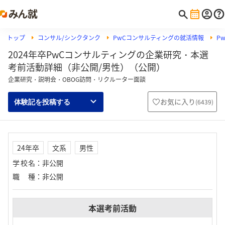
トップ
コンサル/シンクタンク
PwCコンサルティングの就活情報
P
2024年卒PwCコンサルティングの企業研究・本選
考前活動詳細（非公開/男性）（公開）
企業研究・説明会・OBOG訪問・リクルーター面談
お気に入り
(
6439
)
体験記を投稿する
24年卒
文系
男性
学校名
：
非公開
職種
：
非公開
本選考前活動