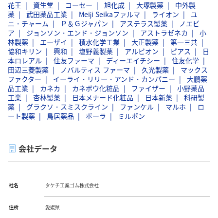
花王
資生堂
コーセー
旭化成
大塚製薬
中外製
薬
武田薬品工業
Meiji Seikaファルマ
ライオン
ユ
ニ・チャーム
Ｐ＆Ｇジャパン
アステラス製薬
ノエビ
ア
ジョンソン・エンド・ジョンソン
アストラゼネカ
小
林製薬
エーザイ
積水化学工業
大正製薬
第一三共
協和キリン
興和
塩野義製薬
アルビオン
ピアス
日
本ロレアル
住友ファーマ
ディーエイチシー
住友化学
田辺三菱製薬
ノバルティス ファーマ
久光製薬
マックス
ファクター
イーライ・リリー・アンド・カンパニー
大鵬薬
品工業
カネカ
カネボウ化粧品
ファイザー
小野薬品
工業
杏林製薬
日本メナード化粧品
日本新薬
科研製
薬
グラクソ・スミスクライン
ファンケル
マルホ
ロ
ート製薬
鳥居薬品
ポーラ
ミルボン
会社データ
社名
タケチ工業ゴム株式会社
住所
愛媛県