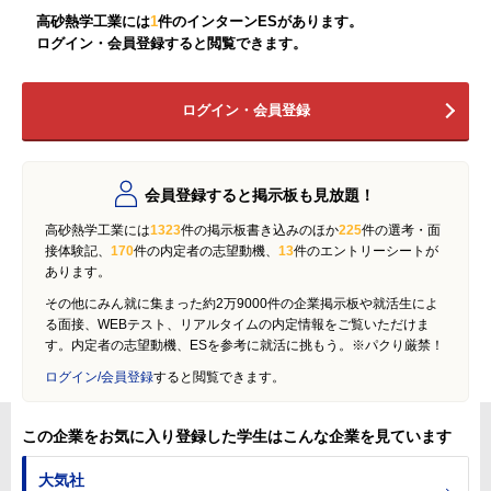
高砂熱学工業には
1
件のインターンESがあります。
ログイン・会員登録すると閲覧できます。
ログイン・会員登録
会員登録すると掲示板も見放題！
高砂熱学工業には
1323
件の掲示板書き込みのほか
225
件の選考・面
接体験記、
170
件の内定者の志望動機、
13
件のエントリーシートが
あります。
その他にみん就に集まった約2万9000件の企業掲示板や就活生によ
る面接、WEBテスト、リアルタイムの内定情報をご覧いただけま
す。内定者の志望動機、ESを参考に就活に挑もう。※パクり厳禁！
ログイン/会員登録
すると閲覧できます。
この企業をお気に入り登録した学生はこんな企業を見ています
大気社