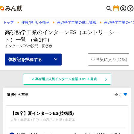
トップ
建設/住宅/不動産
高砂熱学工業の就活情報
高砂熱学工業のイ
高砂熱学工業のインターンES（エントリーシー
ト）一覧 （全1件）
インターンESの設問・回答例
お気に入り
(
4264
)
体験記を投稿する
26卒が選ぶ人気インターン企業TOP100発表
選択中の卒年
全て
【26卒】夏インターンES(技術職)
大学：非表示 / 性別：非表示 / 文理：非表示