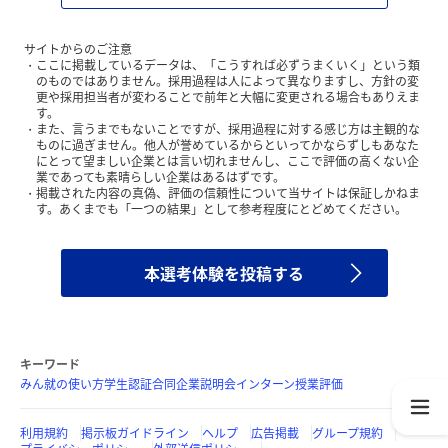
サイトからのご注意
ここに掲載しているデータは、「こうすれば必ずうまくいく」という類
のものではありません。採用過程は人によって異なりますし、方針の変
更や採用担当者が変わることで前年と大幅に変更される場合もありえま
す。
また、言うまでもないことですが、採用過程に対する感じ方は主観的な
ものに過ぎません。他人が誉めているからといってかならずしもあなた
にとって望ましい企業とは言い切れませんし、ここで評価の高くない企
業であっても素晴らしい企業はあるはずです。
掲載された内容の真偽、評価の信頼性について当サイトは保証しかねま
す。あくまでも「一つの結果」として参考程度にとどめてください。
本選考体験を投稿する
キーワード
みん就の使い方
学生認証
合同企業説明会
インターン
授業評価
利用規約
掲示板ガイドライン
ヘルプ
広告掲載
グループ規約