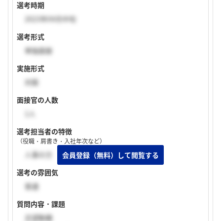
選考時期
2023年04月中旬
選考形式
単独面接
実施形式
対面
面接官の人数
1人
選考担当者の特徴
（役職・肩書き・入社年次など）
人事の方
選考の雰囲気
普通
質問内容・課題
志望動機