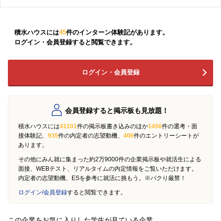
積水ハウスには
45
件のインターン体験記があります。
ログイン・会員登録すると閲覧できます。
ログイン・会員登録
会員登録すると掲示板も見放題！
積水ハウスには
41101
件の掲示板書き込みのほか
1456
件の選考・面
接体験記、
935
件の内定者の志望動機、
406
件のエントリーシートが
あります。
その他にみん就に集まった約2万9000件の企業掲示板や就活生による
面接、WEBテスト、リアルタイムの内定情報をご覧いただけます。
内定者の志望動機、ESを参考に就活に挑もう。※パクり厳禁！
ログイン/会員登録
すると閲覧できます。
この企業をお気に入りした学生が見ている企業