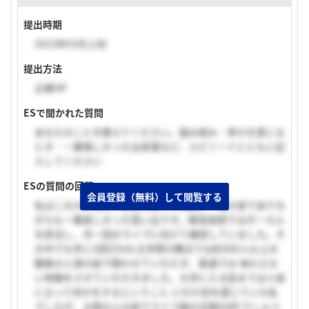
提出時期
2023年03月上旬
提出方法
企業HP
ESで聞かれた質問
あなたのことを教えてください。強み弱み・幸せを感じる
とき・一番悔しかった出来事など、エピソードとともに記
入してください
ESの質問の回答
会員登録（無料）して閲覧する
私はこの大学生活で軽音学部での活動が一番大変でありな
がらも一番楽しかった思い出です。軽音楽部ではボーカル
を担当し、月一回のライブに向けて練習していました。そ
の中でも年に2回行われる学祭の舞台では約500人以上の
観客の人達の前で歌わせていただき、普通では 味わえな
い体験をさせていただきました。大学に入る前までは人前
に立って何かをするということ に引け目を感じていた私
でしたが、大勢の人の前でライブ曲の合間のMCでしゃべ