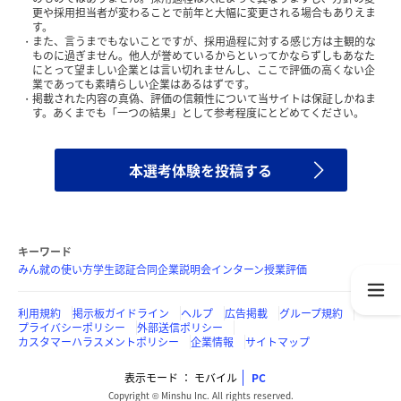
更や採用担当者が変わることで前年と大幅に変更される場合もありえま
す。
また、言うまでもないことですが、採用過程に対する感じ方は主観的な
ものに過ぎません。他人が誉めているからといってかならずしもあなた
にとって望ましい企業とは言い切れませんし、ここで評価の高くない企
業であっても素晴らしい企業はあるはずです。
掲載された内容の真偽、評価の信頼性について当サイトは保証しかねま
す。あくまでも「一つの結果」として参考程度にとどめてください。
本選考体験を投稿する
キーワード
みん就の使い方
学生認証
合同企業説明会
インターン
授業評価
利用規約
掲示板ガイドライン
ヘルプ
広告掲載
グループ規約
プライバシーポリシー
外部送信ポリシー
カスタマーハラスメントポリシー
企業情報
サイトマップ
表示モード
モバイル
PC
Copyright © Minshu Inc. All rights reserved.