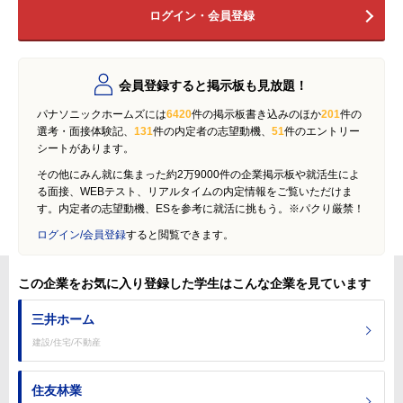
ログイン・会員登録
会員登録すると掲示板も見放題！
パナソニックホームズには
6420
件の掲示板書き込みのほか
201
件の
選考・面接体験記、
131
件の内定者の志望動機、
51
件のエントリー
シートがあります。
その他にみん就に集まった約2万9000件の企業掲示板や就活生によ
る面接、WEBテスト、リアルタイムの内定情報をご覧いただけま
す。内定者の志望動機、ESを参考に就活に挑もう。※パクり厳禁！
ログイン/会員登録
すると閲覧できます。
この企業をお気に入り登録した学生はこんな企業を見ています
三井ホーム
建設/住宅/不動産
住友林業