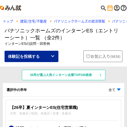
トップ
建設/住宅/不動産
パナソニックホームズの就活情報
パナソニ
パナソニックホームズのインターンES（エントリ
ーシート）一覧 （全2件）
インターンESの設問・回答例
お気に入り
(
9838
)
体験記を投稿する
26卒が選ぶ人気インターン企業TOP100発表
選択中の卒年
全て
【26卒】夏インターンES(住宅営業職)
大学：非表示 / 性別：非表示 / 文理：非表示