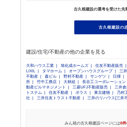
古久根建設の選考を受けた先
古久根建設の
建設/住宅/不動産の他の企業を見る
大和ハウス工業
旭化成ホームズ
住友不動産販売
LIXIL
タマホーム
オープンハウスグループ
三
不動産
森ビル
野村不動産
サンゲツ
日揮
所
竹中工務店
大林組
長谷工コーポレーション
動産ビルマネジメント
三菱UFJ不動産販売
三井倉
トステム
住友不動産
ポラス
東京建物
乃村
社
三井住友トラスト不動産
三井のリハウス[三井
みん就の古久根建設ページには
0件