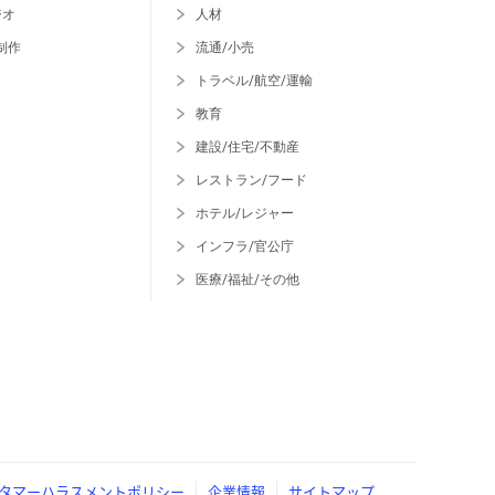
ジオ
人材
制作
流通/小売
トラベル/航空/運輸
教育
建設/住宅/不動産
レストラン/フード
ホテル/レジャー
インフラ/官公庁
医療/福祉/その他
タマーハラスメントポリシー
企業情報
サイトマップ