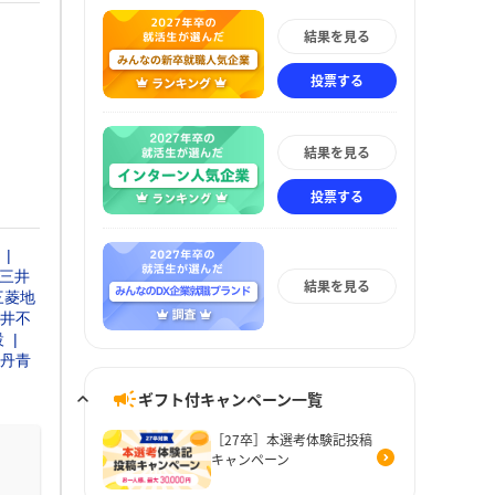
結果を見る
投票する
結果を見る
投票する
三井
結果を見る
三菱地
井不
設
丹青
ギフト付キャンペーン一覧
［27卒］本選考体験記投稿
キャンペーン