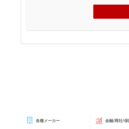
各種メーカー
金融/商社/保