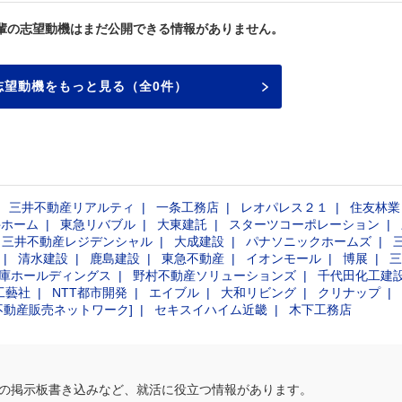
輩の志望動機はまだ公開できる情報がありません。
志望動機をもっと見る（全0件）
三井不動産リアルティ
一条工務店
レオパレス２１
住友林業
井ホーム
東急リバブル
大東建託
スターツコーポレーション
三井不動産レジデンシャル
大成建設
パナソニックホームズ
清水建設
鹿島建設
東急不動産
イオンモール
博展
三
庫ホールディングス
野村不動産ソリューションズ
千代田化工建
工藝社
NTT都市開発
エイブル
大和リビング
クリナップ
不動産販売ネットワーク]
セキスイハイム近畿
木下工務店
の掲示板書き込みなど、就活に役立つ情報があります。