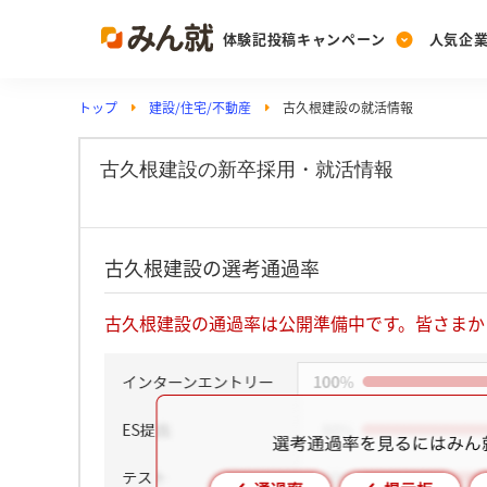
体験記投稿キャンペーン
人気企
トップ
建設/住宅/不動産
古久根建設の就活情報
Post
Ranking
PickUp
投稿する
ランキングを見る
注目の企業特集
古久根建設の新卒採用・就活情報
Vote
古久根建設の選考通過率
投票する
動画で知ろう！業界・
古久根建設の通過率は公開準備中です。皆さまか