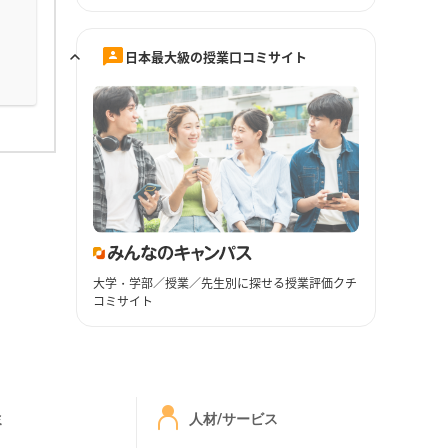
日本最大級の授業口コミサイト
大学・学部／授業／先生別に探せる授業評価クチ
コミサイト
ミ
人材/サービス