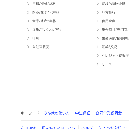
電機/機械/材料
都銀/信託/外銀
医薬/化学/化粧品
地方銀行
食品/水産/農林
信用金庫
繊維/アパレル服飾
総合商社/専門商
印刷
生命保険/損害保
自動車販売
証券/投資
クレジット信販
リース
キーワード
みん就の使い方
学生認証
合同企業説明会
利用規約
掲示板ガイドライン
ヘルプ
法人のお客様はこ