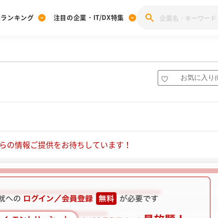
業ランキング
注目の企業・IT/DX特集
注目の企業特集
みんなのIT業界新卒就職人気企業ランキング
みんな
[27卒] 本選考体験記投稿キャンペーン
28卒 注目企業特集
27卒 注目企業特集
みんなのDX企業就職ブランド調査
お気に入り
(
注目のIT・DX企業特集
28卒 IT・DX企業特集
27卒 IT・DX企業特集
28卒
みんなのIT業界新卒就職人気企業ランキング
みんな
企業研究
らの情報ご提供をお待ちしています！