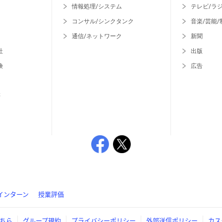
情報処理/システム
テレビ/ラ
コンサル/シンクタンク
音楽/芸能/
通信/ネットワーク
新聞
社
出版
険
広告
等
インターン
授業評価
ちら
グループ規約
プライバシーポリシー
外部送信ポリシー
カス