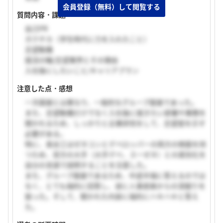
質問内容・課題
自己PR
ガクチカ（学生時代に力を入れたこと）
志望動機
就活の軸/志望業界とその理由
入社後にしたいこと/キャリアプラン
注意した点・感想
一次面接とは異なり、一般的なグループ面接であった。
また、志望動機だけでなく入社後に就きたい部署や業務を
聞かれるため、しっかりと企業研究をして、志望度を示す
必要がある。
特に、長谷工はゼネコンとデベロッパーの両方の側面を持
つため、双方の大手（大手デべ、スーゼネ）との差別化を
自分の言語で説明することを注意した。
また、グループ面接であるため、中途半端に答えるのでは
なく、とても端的に回答し、逆に人事部員からの深掘りを
狙った。そして、聞かれた内容に端的にハキハキと答え
た。