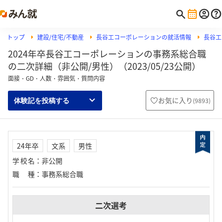
トップ
建設/住宅/不動産
長谷工コーポレーションの就活情報
長谷工
2024年卒長谷工コーポレーションの事務系総合職
の二次詳細（非公開/男性）（2023/05/23公開）
面接・GD・人数・雰囲気・質問内容
お気に入り
(
9893
)
体験記を投稿する
24年卒
文系
男性
学校名
：
非公開
職種
：
事務系総合職
二次選考