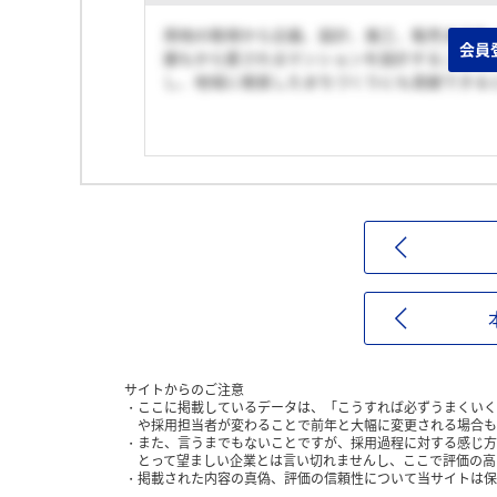
用地の取得から企画、設計、施工、販売までを
会員
誰もから愛されるマンションを設計することに
し、地域に根差したまちづくりにも貢献できる
サイトからのご注意
ここに掲載しているデータは、「こうすれば必ずうまくいく
や採用担当者が変わることで前年と大幅に変更される場合も
また、言うまでもないことですが、採用過程に対する感じ方
とって望ましい企業とは言い切れませんし、ここで評価の高
掲載された内容の真偽、評価の信頼性について当サイトは保