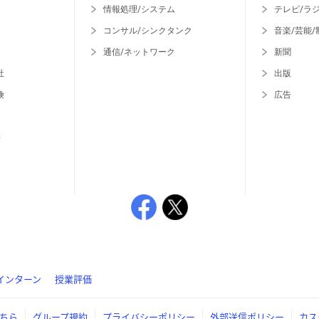
情報処理/システム
テレビ/ラ
コンサル/シンクタンク
音楽/芸能/
通信/ネットワーク
新聞
社
出版
険
広告
等
インターン
授業評価
ちら
グループ規約
プライバシーポリシー
外部送信ポリシー
カス