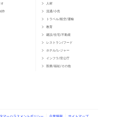
ジオ
人材
制作
流通/小売
トラベル/航空/運輸
教育
建設/住宅/不動産
レストラン/フード
ホテル/レジャー
インフラ/官公庁
医療/福祉/その他
タマーハラスメントポリシー
企業情報
サイトマップ