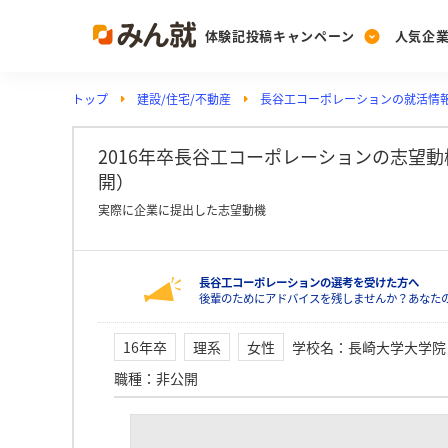
体験記投稿キャンペーン
人気企
トップ
建設/住宅/不動産
長谷工コーポレーションの就活情
Post
Ranking
PickUp
投稿する
ランキングを見る
注目の企業特集
2016年卒長谷工コーポレーションの志望
開）
実際に企業に提出した志望動機
Vote
投票する
長谷工コーポレーションの選考を受けた方へ
動画で知ろう！業界・
後輩のためにアドバイスを残しませんか？あなた
16年卒
理系
女性
学校名
：
長崎大学大学院
職種
：
非公開