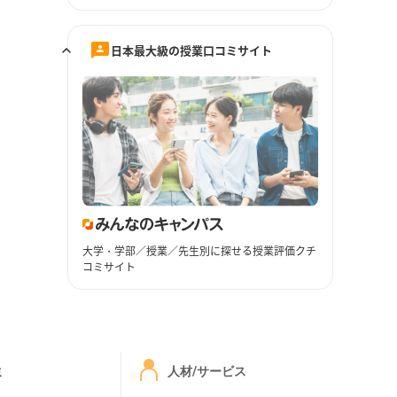
日本最大級の授業口コミサイト
大学・学部／授業／先生別に探せる授業評価クチ
コミサイト
ミ
人材/サービス