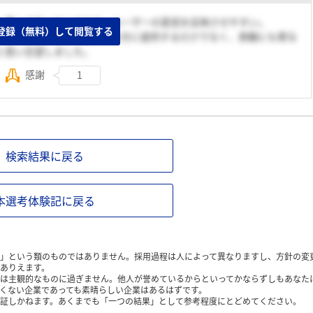
一貫して行っているため、ユーザーの意見を反映させやすい。
登録（無料）して閲覧する
よって快適な住居を数多くの方に提供するだけでなく、景観にも寄与
と思い志望しました。
感謝
1
検索結果に戻る
本選考体験記に戻る
」という類のものではありません。採用過程は人によって異なりますし、方針の変
ありえます。
は主観的なものに過ぎません。他人が誉めているからといってかならずしもあなた
くない企業であっても素晴らしい企業はあるはずです。
証しかねます。あくまでも「一つの結果」として参考程度にとどめてください。