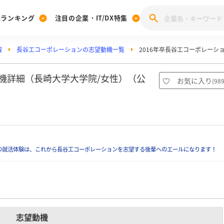
業ランキング
注目の企業・IT/DX特集
報
長谷工コーポレーションの志望動機一覧
2016年卒長谷工コーポレーシ
注目の企業特集
みんなのIT業界新卒就職人気企業ランキング
みんな
[27卒] 本選考体験記投稿キャンペーン
28卒 注目企業特集
27卒 注目企業特集
みんなのDX企業就職ブランド調査
動機詳細（長崎大学大学院/女性）（公
お気に入り
(
98
注目のIT・DX企業特集
28卒 IT・DX企業特集
27卒 IT・DX企業特集
28卒
みんなのIT業界新卒就職人気企業ランキング
みんな
企業研究
の就活体験は、これから長谷工コーポレーションを志望する後輩へのエールになります！
志望動機