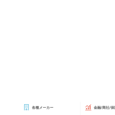
各種メーカー
金融/商社/保