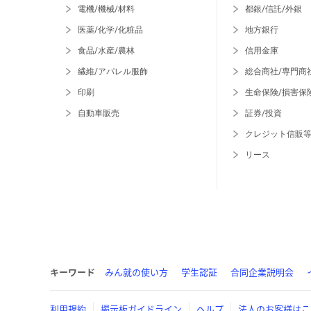
電機/機械/材料
都銀/信託/外銀
医薬/化学/化粧品
地方銀行
食品/水産/農林
信用金庫
繊維/アパレル服飾
総合商社/専門商
印刷
生命保険/損害保
自動車販売
証券/投資
クレジット信販
リース
キーワード
みん就の使い方
学生認証
合同企業説明会
利用規約
掲示板ガイドライン
ヘルプ
法人のお客様はこ