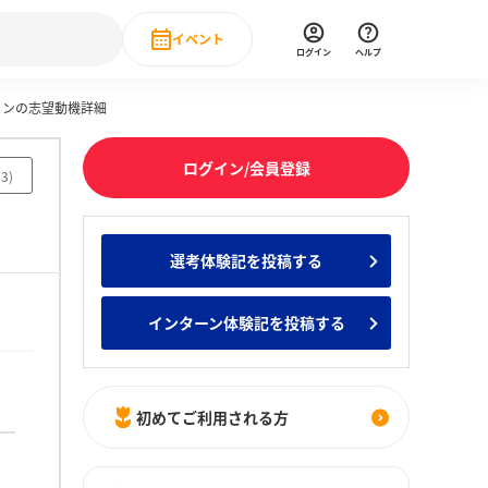
イベント
ログイン
ヘルプ
ョンの志望動機詳細
Event
の新卒就職人気企業ランキング
みんなのインターン人気企業ランキン
直近のイベント一覧
ログイン/会員登録
93
)
もっと見る
 IT・DX現場社員インタビュー
選考体験記を投稿する
の新卒就職人気企業ランキング
みんなのインターン人気企業ランキン
インターン体験記を投稿する
初めてご利用される方