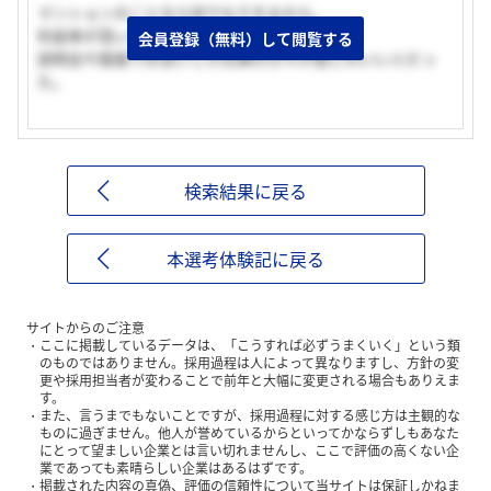
マンションのことなら何でもできるから。
利益率が高いのも魅力。
会員登録（無料）して閲覧する
説明会や面接でお会いした社員の方々が感じのいい人だっ
た。
検索結果に戻る
本選考体験記に戻る
サイトからのご注意
ここに掲載しているデータは、「こうすれば必ずうまくいく」という類
のものではありません。採用過程は人によって異なりますし、方針の変
更や採用担当者が変わることで前年と大幅に変更される場合もありえま
す。
また、言うまでもないことですが、採用過程に対する感じ方は主観的な
ものに過ぎません。他人が誉めているからといってかならずしもあなた
にとって望ましい企業とは言い切れませんし、ここで評価の高くない企
業であっても素晴らしい企業はあるはずです。
掲載された内容の真偽、評価の信頼性について当サイトは保証しかねま