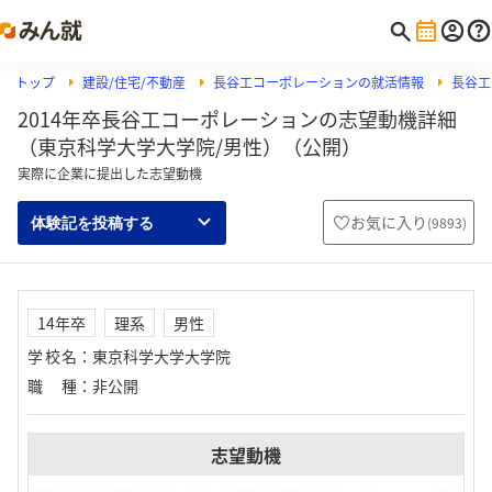
トップ
建設/住宅/不動産
長谷工コーポレーションの就活情報
長谷工
2014年卒長谷工コーポレーションの志望動機詳細
（東京科学大学大学院/男性）（公開）
実際に企業に提出した志望動機
お気に入り
(
9893
)
体験記を投稿する
14年卒
理系
男性
学校名
：
東京科学大学大学院
職種
：
非公開
志望動機