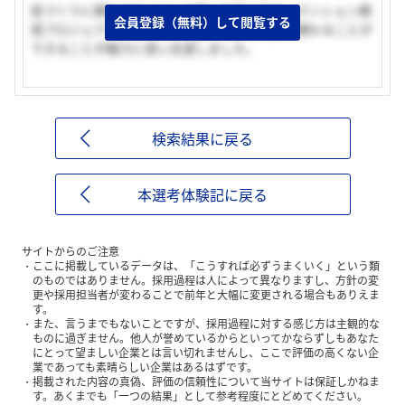
街づくりに関わりたいという思いを抱く中で、マンション開
会員登録（無料）して閲覧する
発プロジェクトのなかで不動産と建設の両面に関わることが
できることが魅力に思い志望しました。
検索結果に戻る
本選考体験記に戻る
サイトからのご注意
ここに掲載しているデータは、「こうすれば必ずうまくいく」という類
のものではありません。採用過程は人によって異なりますし、方針の変
更や採用担当者が変わることで前年と大幅に変更される場合もありえま
す。
また、言うまでもないことですが、採用過程に対する感じ方は主観的な
ものに過ぎません。他人が誉めているからといってかならずしもあなた
にとって望ましい企業とは言い切れませんし、ここで評価の高くない企
業であっても素晴らしい企業はあるはずです。
掲載された内容の真偽、評価の信頼性について当サイトは保証しかねま
す。あくまでも「一つの結果」として参考程度にとどめてください。