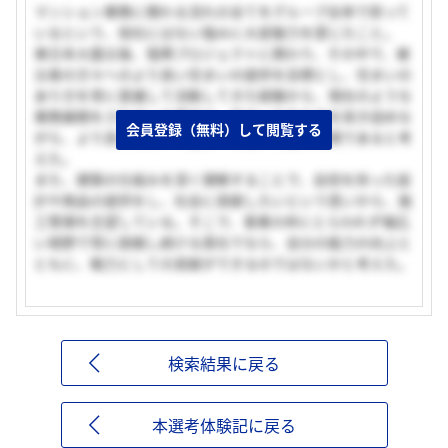
マンション業務に関わる流れの全てをグループ全体で担って
いるという、他社にはない強みに大変魅力を感じたこと。
東日本大震災後、復興プロジェクトに携わり、その中で、被
災者の方々へのより良い住まいの提供を目標とし、住まいの
あり方を常に意識して活動してきた経験から、現在のような
業務展開をされている貴社は、住まいのあり方を突き詰めな
会員登録（無料）して閲覧する
がら、より良い住まいの提供、実現が可能な環境であると考
えた。
また、建築の仕組みを深く理解することで、自信を持った設
計や商品の提供をし、社会に貢献したいという思いから、施
工管理を志望している。そこで、事業の枠にとらわれず幅広
い視野で常に挑戦し続ける貴社でなら、自分の能力の向上と
ともに、戦力としての貢献ができるのではないかと考えた。
検索結果に戻る
本選考体験記に戻る