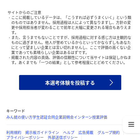
サイトからのご注意
ここに掲載しているデータは、「こうすれば必ずうまくいく」という類
のものではありません。採用過程は人によって異なりますし、方針の変
更や採用担当者が変わることで前年と大幅に変更される場合もありえま
す。
また、言うまでもないことですが、採用過程に対する感じ方は主観的な
ものに過ぎません。他人が誉めているからといってかならずしもあなた
にとって望ましい企業とは言い切れませんし、ここで評価の高くない企
業であっても素晴らしい企業はあるはずです。
掲載された内容の真偽、評価の信頼性について当サイトは保証しかねま
す。あくまでも「一つの結果」として参考程度にとどめてください。
本選考体験を投稿する
キーワード
みん就の使い方
学生認証
合同企業説明会
インターン
授業評価
利用規約
掲示板ガイドライン
ヘルプ
広告掲載
グループ規約
プライバシーポリシー
外部送信ポリシー