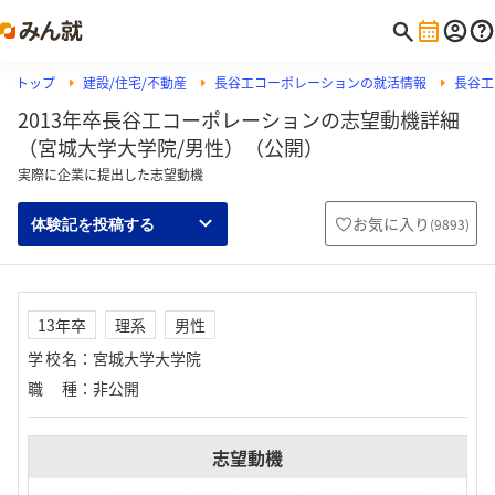
トップ
建設/住宅/不動産
長谷工コーポレーションの就活情報
長谷工
2013年卒長谷工コーポレーションの志望動機詳細
（宮城大学大学院/男性）（公開）
実際に企業に提出した志望動機
お気に入り
(
9893
)
体験記を投稿する
13年卒
理系
男性
学校名
：
宮城大学大学院
職種
：
非公開
志望動機