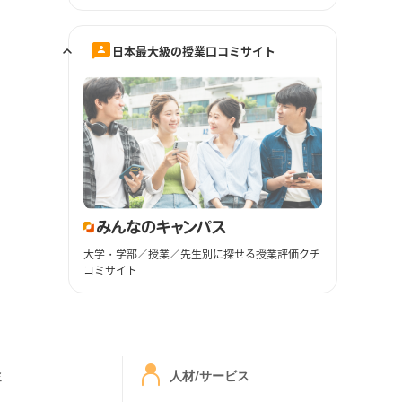
日本最大級の授業口コミサイト
大学・学部／授業／先生別に探せる授業評価クチ
コミサイト
ミ
人材/サービス