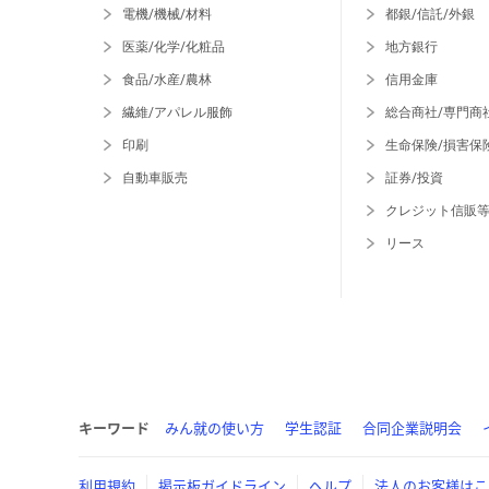
電機/機械/材料
都銀/信託/外銀
医薬/化学/化粧品
地方銀行
食品/水産/農林
信用金庫
繊維/アパレル服飾
総合商社/専門商
印刷
生命保険/損害保
自動車販売
証券/投資
クレジット信販
リース
キーワード
みん就の使い方
学生認証
合同企業説明会
利用規約
掲示板ガイドライン
ヘルプ
法人のお客様はこ