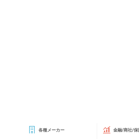
各種メーカー
金融/商社/保