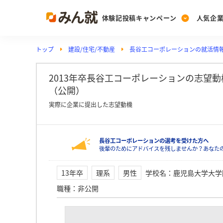
体験記投稿キャンペーン
人気企
トップ
建設/住宅/不動産
長谷工コーポレーションの就活情
Post
Ranking
PickUp
投稿する
ランキングを見る
注目の企業特集
2013年卒長谷工コーポレーションの志望
（公開）
実際に企業に提出した志望動機
Vote
投票する
長谷工コーポレーションの選考を受けた方へ
動画で知ろう！業界・
後輩のためにアドバイスを残しませんか？あなた
13年卒
理系
男性
学校名
：
鹿児島大学大学
職種
：
非公開