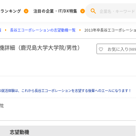
業ランキング
注目の企業・IT/DX特集
報
長谷工コーポレーションの志望動機一覧
2013年卒長谷工コーポレーシ
注目の企業特集
みんなのIT業界新卒就職人気企業ランキング
みんな
[27卒] 本選考体験記投稿キャンペーン
28卒 注目企業特集
27卒 注目企業特集
みんなのDX企業就職ブランド調査
動機詳細（鹿児島大学大学院/男性）
お気に入り
(
98
注目のIT・DX企業特集
28卒 IT・DX企業特集
27卒 IT・DX企業特集
28卒
みんなのIT業界新卒就職人気企業ランキング
みんな
企業研究
の就活体験は、これから長谷工コーポレーションを志望する後輩へのエールになります！
院
志望動機