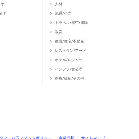
ジオ
人材
制作
流通/小売
トラベル/航空/運輸
教育
建設/住宅/不動産
レストラン/フード
ホテル/レジャー
インフラ/官公庁
医療/福祉/その他
タマーハラスメントポリシー
企業情報
サイトマップ