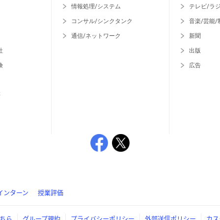
情報処理/システム
テレビ/ラ
コンサル/シンクタンク
音楽/芸能/
通信/ネットワーク
新聞
社
出版
険
広告
等
インターン
授業評価
ちら
グループ規約
プライバシーポリシー
外部送信ポリシー
カス